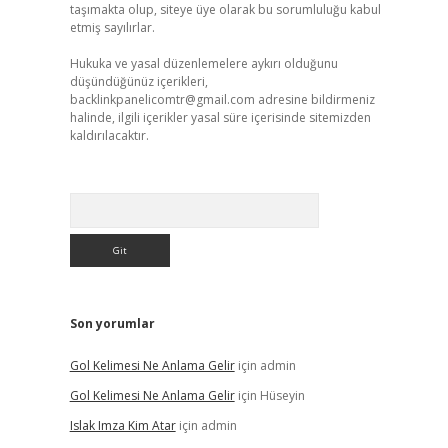
taşımakta olup, siteye üye olarak bu sorumluluğu kabul
etmiş sayılırlar.
Hukuka ve yasal düzenlemelere aykırı olduğunu
düşündüğünüz içerikleri,
backlinkpanelicomtr@gmail.com
adresine bildirmeniz
halinde, ilgili içerikler yasal süre içerisinde sitemizden
kaldırılacaktır.
Arama
Son yorumlar
Gol Kelimesi Ne Anlama Gelir
için
admin
Gol Kelimesi Ne Anlama Gelir
için
Hüseyin
Islak Imza Kim Atar
için
admin