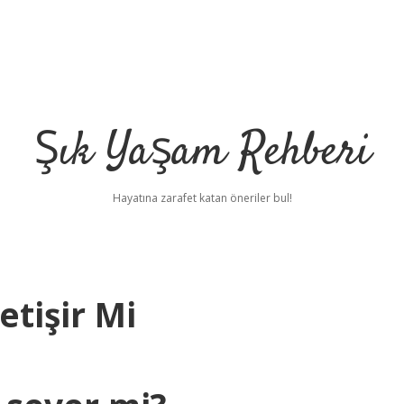
Şık Yaşam Rehberi
Hayatına zarafet katan öneriler bul!
etişir Mi