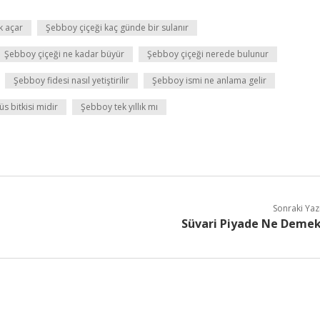
k açar
Şebboy çiçeği kaç günde bir sulanır
Şebboy çiçeği ne kadar büyür
Şebboy çiçeği nerede bulunur
Şebboy fidesi nasıl yetiştirilir
Şebboy ismi ne anlama gelir
s bitkisi midir
Şebboy tek yıllık mı
Sonraki Yaz
Süvari Piyade Ne Deme