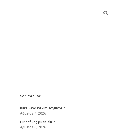
Sidebar
Son Yazılar
hiltonbet güvenilir mi
Kara Sevdayı kim söylüyor ?
Ağustos 7, 2026
Bir atıf kaç puan alır ?
Ağustos 6, 2026