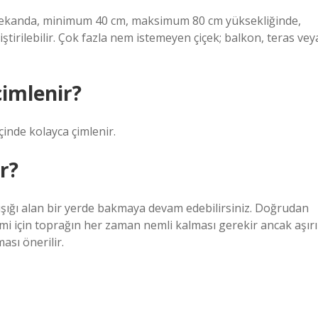
 iç mekanda, minimum 40 cm, maksimum 80 cm yüksekliğinde,
ştirilebilir. Çok fazla nem istemeyen çiçek; balkon, teras vey
imlenir?
içinde kolayca çimlenir.
ir?
 ışığı alan bir yerde bakmaya devam edebilirsiniz. Doğrudan
imi için toprağın her zaman nemli kalması gerekir ancak aşırı
sı önerilir.