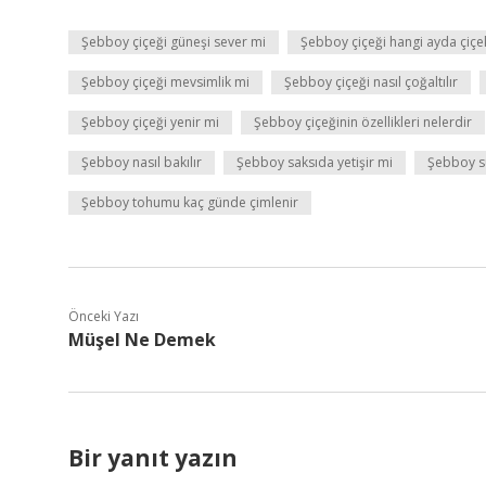
Şebboy çiçeği güneşi sever mi
Şebboy çiçeği hangi ayda çiçe
Şebboy çiçeği mevsimlik mi
Şebboy çiçeği nasıl çoğaltılır
Şebboy çiçeği yenir mi
Şebboy çiçeğinin özellikleri nelerdir
Şebboy nasıl bakılır
Şebboy saksıda yetişir mi
Şebboy sü
Şebboy tohumu kaç günde çimlenir
Önceki Yazı
Müşel Ne Demek
Bir yanıt yazın