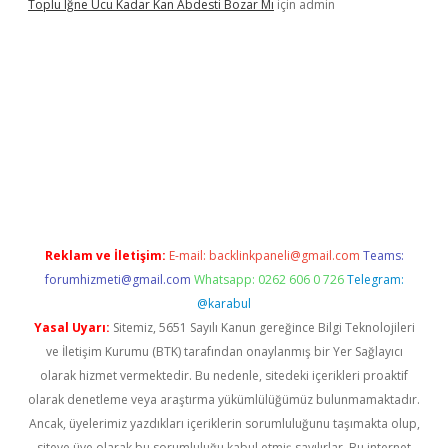
Toplu Iğne Ucu Kadar Kan Abdesti Bozar Mı
için
admin
nilir mi
Reklam ve İletişim:
E-mail:
backlinkpaneli@gmail.com
Teams:
forumhizmeti@gmail.com
Whatsapp: 0262 606 0 726
Telegram:
@karabul
Yasal Uyarı:
Sitemiz, 5651 Sayılı Kanun gereğince Bilgi Teknolojileri
ve İletişim Kurumu (BTK) tarafından onaylanmış bir Yer Sağlayıcı
olarak hizmet vermektedir. Bu nedenle, sitedeki içerikleri proaktif
olarak denetleme veya araştırma yükümlülüğümüz bulunmamaktadır.
Ancak, üyelerimiz yazdıkları içeriklerin sorumluluğunu taşımakta olup,
siteye üye olarak bu sorumluluğu kabul etmiş sayılırlar. Bu internet