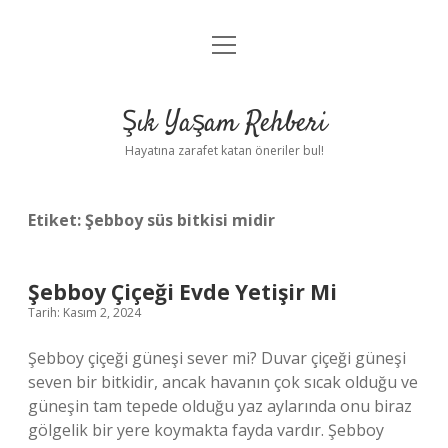
menüyü
Anasayfa
aç
Gizlilik Politikası
Şık Yaşam Rehberi
Yasal Uyarı
Hayatına zarafet katan öneriler bul!
Hakkımızda
Etiket:
Şebboy süs bitkisi midir
Şebboy Çiçeği Evde Yetişir Mi
Tarih: Kasım 2, 2024
Şebboy çiçeği güneşi sever mi? Duvar çiçeği güneşi
seven bir bitkidir, ancak havanın çok sıcak olduğu ve
güneşin tam tepede olduğu yaz aylarında onu biraz
gölgelik bir yere koymakta fayda vardır. Şebboy