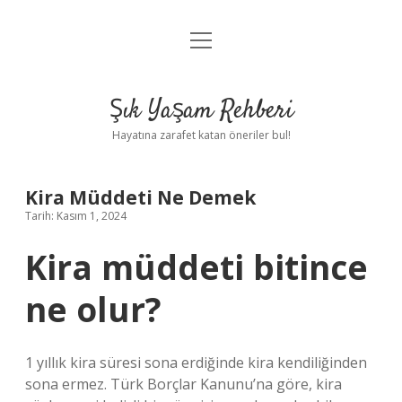
menüyü
Anasayfa
aç
Gizlilik Politikası
Şık Yaşam Rehberi
Yasal Uyarı
Hayatına zarafet katan öneriler bul!
Hakkımızda
Kira Müddeti Ne Demek
Tarih: Kasım 1, 2024
Kira müddeti bitince
ne olur?
1 yıllık kira süresi sona erdiğinde kira kendiliğinden
sona ermez. Türk Borçlar Kanunu’na göre, kira