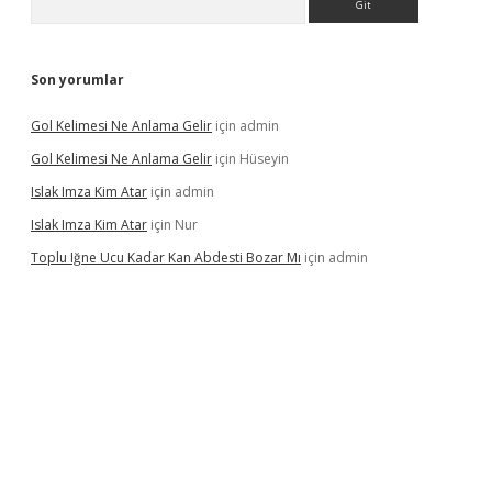
Son yorumlar
Gol Kelimesi Ne Anlama Gelir
için
admin
Gol Kelimesi Ne Anlama Gelir
için
Hüseyin
Islak Imza Kim Atar
için
admin
Islak Imza Kim Atar
için
Nur
Toplu Iğne Ucu Kadar Kan Abdesti Bozar Mı
için
admin
tonbet güvenilir mi