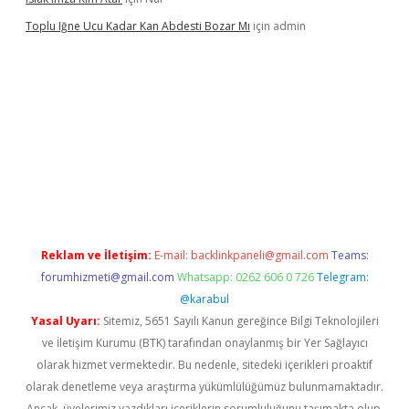
Toplu Iğne Ucu Kadar Kan Abdesti Bozar Mı
için
admin
 güvenilir mi
Reklam ve İletişim:
E-mail:
backlinkpaneli@gmail.com
Teams:
forumhizmeti@gmail.com
Whatsapp: 0262 606 0 726
Telegram:
@karabul
Yasal Uyarı:
Sitemiz, 5651 Sayılı Kanun gereğince Bilgi Teknolojileri
ve İletişim Kurumu (BTK) tarafından onaylanmış bir Yer Sağlayıcı
olarak hizmet vermektedir. Bu nedenle, sitedeki içerikleri proaktif
olarak denetleme veya araştırma yükümlülüğümüz bulunmamaktadır.
Ancak, üyelerimiz yazdıkları içeriklerin sorumluluğunu taşımakta olup,