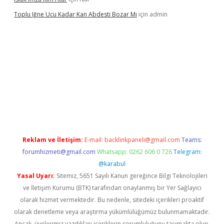
Toplu Iğne Ucu Kadar Kan Abdesti Bozar Mı
için
admin
nilir mi
Reklam ve İletişim:
E-mail:
backlinkpaneli@gmail.com
Teams:
forumhizmeti@gmail.com
Whatsapp: 0262 606 0 726
Telegram:
@karabul
Yasal Uyarı:
Sitemiz, 5651 Sayılı Kanun gereğince Bilgi Teknolojileri
ve İletişim Kurumu (BTK) tarafından onaylanmış bir Yer Sağlayıcı
olarak hizmet vermektedir. Bu nedenle, sitedeki içerikleri proaktif
olarak denetleme veya araştırma yükümlülüğümüz bulunmamaktadır.
Ancak, üyelerimiz yazdıkları içeriklerin sorumluluğunu taşımakta olup,