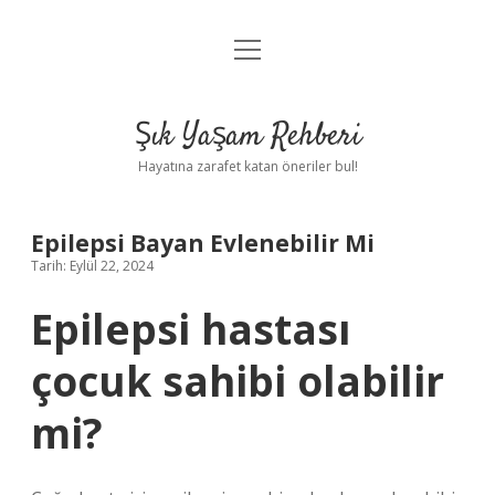
menüyü
Anasayfa
aç
Gizlilik Politikası
Şık Yaşam Rehberi
Yasal Uyarı
Hayatına zarafet katan öneriler bul!
Hakkımızda
Epilepsi Bayan Evlenebilir Mi
Tarih: Eylül 22, 2024
Epilepsi hastası
çocuk sahibi olabilir
mi?