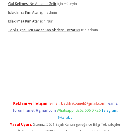
Gol Kelimesi Ne Anlama Gelir
için
Hüseyin
Islak Imza Kim Atar
için
admin
Islak Imza Kim Atar
için
Nur
Toplu Iğne Ucu Kadar Kan Abdesti Bozar Mı
için
admin
üvenilir mi
Reklam ve İletişim:
E-mail:
backlinkpaneli@gmail.com
Teams:
forumhizmeti@gmail.com
Whatsapp: 0262 606 0 726
Telegram:
@karabul
Yasal Uyarı:
Sitemiz, 5651 Sayılı Kanun gereğince Bilgi Teknolojileri