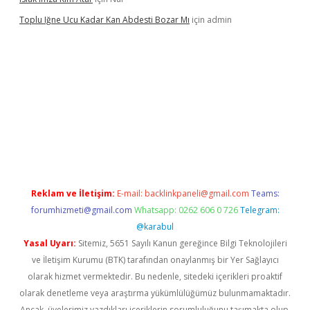
Toplu Iğne Ucu Kadar Kan Abdesti Bozar Mı
için
admin
üvenilir mi
Reklam ve İletişim:
E-mail:
backlinkpaneli@gmail.com
Teams:
forumhizmeti@gmail.com
Whatsapp: 0262 606 0 726
Telegram:
@karabul
Yasal Uyarı:
Sitemiz, 5651 Sayılı Kanun gereğince Bilgi Teknolojileri
ve İletişim Kurumu (BTK) tarafından onaylanmış bir Yer Sağlayıcı
olarak hizmet vermektedir. Bu nedenle, sitedeki içerikleri proaktif
olarak denetleme veya araştırma yükümlülüğümüz bulunmamaktadır.
Ancak, üyelerimiz yazdıkları içeriklerin sorumluluğunu taşımakta olup,