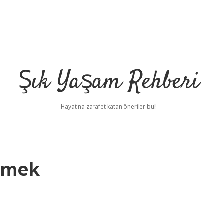
Şık Yaşam Rehberi
Hayatına zarafet katan öneriler bul!
Demek