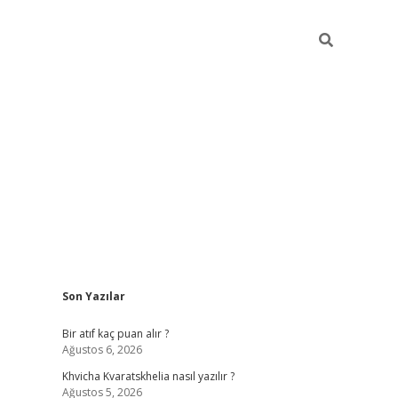
Sidebar
Son Yazılar
hiltonbet güvenilir mi
Bir atıf kaç puan alır ?
Ağustos 6, 2026
Khvicha Kvaratskhelia nasıl yazılır ?
Ağustos 5, 2026