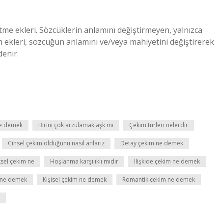
retme ekleri. Sözcüklerin anlamını değiştirmeyen, yalnızca
 ekleri, sözcüğün anlamını ve/veya mahiyetini değiştirerek
denir.
ne demek
Birini çok arzulamak aşk mı
Çekim türleri nelerdir
Cinsel çekim olduğunu nasıl anlarız
Detay çekim ne demek
ksel çekim ne
Hoşlanma karşılıklı mıdır
Ilişkide çekim ne demek
m ne demek
Kişisel çekim ne demek
Romantik çekim ne demek