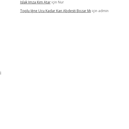
Islak Imza Kim Atar
için
Nur
Toplu Iğne Ucu Kadar Kan Abdesti Bozar Mı
için
admin
i