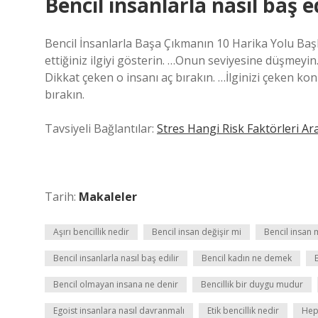
Bencil insanlarla nasıl baş ed
Bencil İnsanlarla Başa Çıkmanın 10 Harika Yolu Baş
ettiğiniz ilgiyi gösterin. …Onun seviyesine düşmeyi
Dikkat çeken o insanı aç bırakın. …İlginizi çeken ko
bırakın.
Tavsiyeli Bağlantılar:
Stres Hangi Risk Faktörleri Ara
Tarih:
Makaleler
Aşırı bencillik nedir
Bencil insan değişir mi
Bencil insan 
Bencil insanlarla nasıl baş edilir
Bencil kadın ne demek
Bencil olmayan insana ne denir
Bencillik bir duygu mudur
Egoist insanlara nasıl davranmalı
Etik bencillik nedir
Hep