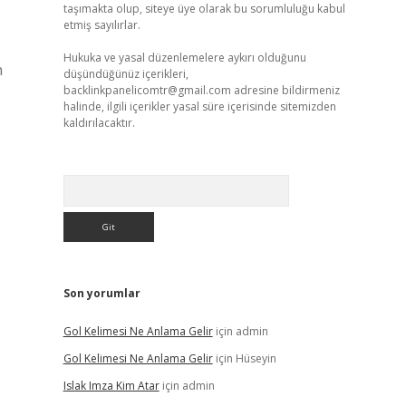
taşımakta olup, siteye üye olarak bu sorumluluğu kabul
etmiş sayılırlar.
Hukuka ve yasal düzenlemelere aykırı olduğunu
n
düşündüğünüz içerikleri,
backlinkpanelicomtr@gmail.com
adresine bildirmeniz
halinde, ilgili içerikler yasal süre içerisinde sitemizden
kaldırılacaktır.
Arama
Son yorumlar
Gol Kelimesi Ne Anlama Gelir
için
admin
Gol Kelimesi Ne Anlama Gelir
için
Hüseyin
Islak Imza Kim Atar
için
admin