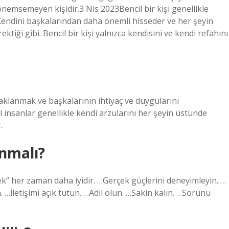
önemsemeyen kişidir.3 Nis 2023Bencil bir kişi genellikle
r. Kendini başkalarından daha önemli hisseder ve her şeyin
ktiği gibi. Bencil bir kişi yalnızca kendisini ve kendi refahını
odaklanmak ve başkalarının ihtiyaç ve duygularını
nsanlar genellikle kendi arzularını her şeyin üstünde
.
anmalı?
mek” her zaman daha iyidir. …Gerçek güçlerini deneyimleyin. …
 …İletişimi açık tutun. …Adil olun. …Sakin kalın. …Sorunu