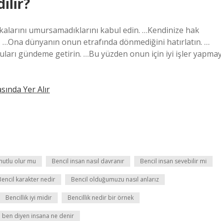
ilir?
kalarını umursamadıklarını kabul edin. …Kendinize hak
n. …Ona dünyanın onun etrafında dönmediğini hatırlatın. …
nuları gündeme getirin. …Bu yüzden onun için iyi işler yapmay
sında Yer Alır
mutlu olur mu
Bencil insan nasıl davranır
Bencil insan sevebilir mi
Bencil karakter nedir
Bencil olduğumuzu nasıl anlarız
Bencillik iyi midir
Bencillik nedir bir örnek
 ben diyen insana ne denir