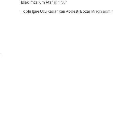
Islak Imza Kim Atar
için
Nur
Toplu Iğne Ucu Kadar Kan Abdesti Bozar Mı
için
admin
.
e