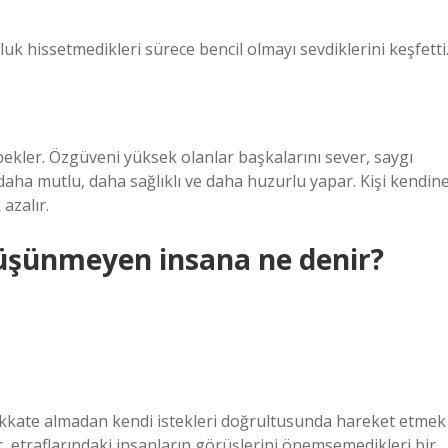
uk hissetmedikleri sürece bencil olmayı sevdiklerini keşfetti
 bekler. Özgüveni yüksek olanlar başkalarını sever, saygı
daha mutlu, daha sağlıklı ve daha huzurlu yapar. Kişi kendin
azalır.
üşünmeyen insana ne denir?
i dikkate almadan kendi istekleri doğrultusunda hareket etmek
er, etraflarındaki insanların görüşlerini önemsemedikleri bir