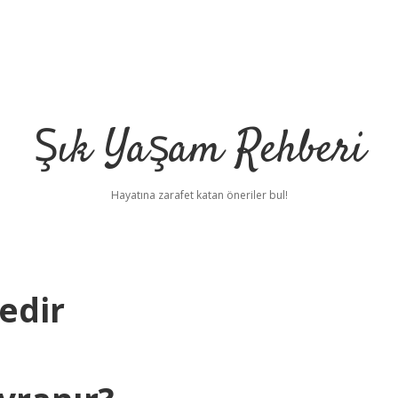
Şık Yaşam Rehberi
Hayatına zarafet katan öneriler bul!
edir