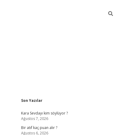
Sidebar
Son Yazılar
hiltonbet güvenilir
Kara Sevdayı kim söylüyor ?
Ağustos 7, 2026
Bir atıf kaç puan alır ?
Ağustos 6, 2026