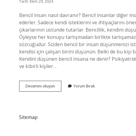
Tarih: Ekim 29, 2024
Bencil insan nasıl davranır? Bencil insanlar diğer 
ederler. Sadece kendi isteklerini ve ihtiyaçlarını ön
çıkarlarının üstünde tutarlar. Bencillik, kendini düşü
Öyleyse her konuyu tartışmadan birlikte tartışamaz 
sözcüğüdür. Sizden bencil bir insan düşünmenizi ist
kendisi için çalışan birini düşünün. Belki de bu ki
Kendini düşünen bencil insana ne denir? Psikiyatride, 
ve kibirli kişiler…
Duygusal
Devamını okuyun
Yorum Bırak
Bencillik
Nedir
Sitemap