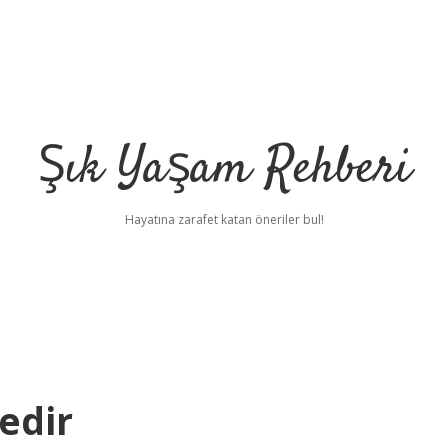
Şık Yaşam Rehberi
Hayatına zarafet katan öneriler bul!
edir