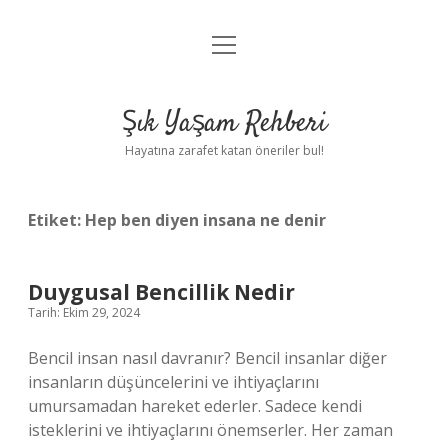
menüyü
Anasayfa
aç
Gizlilik Politikası
Şık Yaşam Rehberi
Yasal Uyarı
Hayatına zarafet katan öneriler bul!
Hakkımızda
Etiket:
Hep ben diyen insana ne denir
Duygusal Bencillik Nedir
Tarih: Ekim 29, 2024
Bencil insan nasıl davranır? Bencil insanlar diğer
insanların düşüncelerini ve ihtiyaçlarını
umursamadan hareket ederler. Sadece kendi
isteklerini ve ihtiyaçlarını önemserler. Her zaman