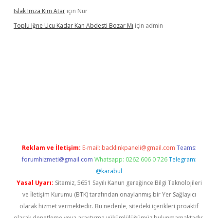
Islak Imza Kim Atar
için
Nur
Toplu Iğne Ucu Kadar Kan Abdesti Bozar Mı
için
admin
nilir mi
Reklam ve İletişim:
E-mail:
backlinkpaneli@gmail.com
Teams:
forumhizmeti@gmail.com
Whatsapp: 0262 606 0 726
Telegram:
@karabul
Yasal Uyarı:
Sitemiz, 5651 Sayılı Kanun gereğince Bilgi Teknolojileri
ve İletişim Kurumu (BTK) tarafından onaylanmış bir Yer Sağlayıcı
olarak hizmet vermektedir. Bu nedenle, sitedeki içerikleri proaktif
olarak denetleme veya araştırma yükümlülüğümüz bulunmamaktadır.