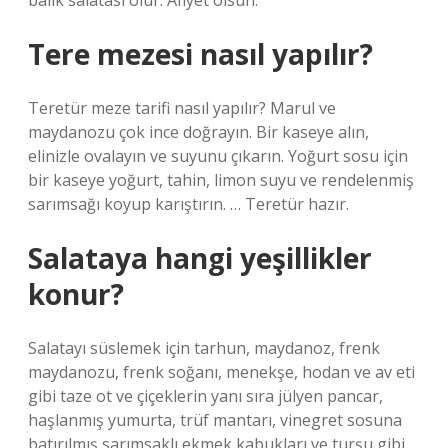
balık salatası olur. Afiyet olsun.
Tere mezesi nasıl yapılır?
Teretür meze tarifi nasıl yapılır? Marul ve
maydanozu çok ince doğrayın. Bir kaseye alın,
elinizle ovalayın ve suyunu çıkarın. Yoğurt sosu için
bir kaseye yoğurt, tahin, limon suyu ve rendelenmiş
sarımsağı koyup karıştırın. … Teretür hazır.
Salataya hangi yeşillikler
konur?
Salatayı süslemek için tarhun, maydanoz, frenk
maydanozu, frenk soğanı, menekşe, hodan ve av eti
gibi taze ot ve çiçeklerin yanı sıra jülyen pancar,
haşlanmış yumurta, trüf mantarı, vinegret sosuna
batırılmış sarımsaklı ekmek kabukları ve turşu gibi