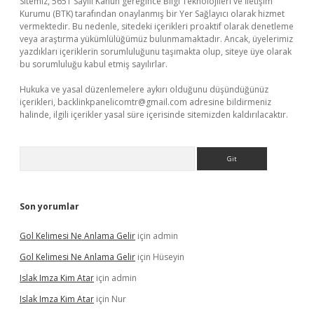
Sitemiz, 5651 Sayılı Kanun gereğince Bilgi Teknolojileri ve İletişim
Kurumu (BTK) tarafından onaylanmış bir Yer Sağlayıcı olarak hizmet
vermektedir. Bu nedenle, sitedeki içerikleri proaktif olarak denetleme
veya araştırma yükümlülüğümüz bulunmamaktadır. Ancak, üyelerimiz
yazdıkları içeriklerin sorumluluğunu taşımakta olup, siteye üye olarak
bu sorumluluğu kabul etmiş sayılırlar.
Hukuka ve yasal düzenlemelere aykırı olduğunu düşündüğünüz
içerikleri,
backlinkpanelicomtr@gmail.com
adresine bildirmeniz
halinde, ilgili içerikler yasal süre içerisinde sitemizden kaldırılacaktır.
Arama
Son yorumlar
Gol Kelimesi Ne Anlama Gelir
için
admin
Gol Kelimesi Ne Anlama Gelir
için
Hüseyin
Islak Imza Kim Atar
için
admin
Islak Imza Kim Atar
için
Nur