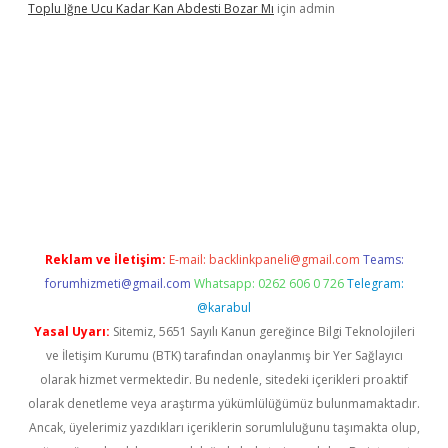
Toplu Iğne Ucu Kadar Kan Abdesti Bozar Mı
için
admin
i
Reklam ve İletişim:
E-mail:
backlinkpaneli@gmail.com
Teams:
forumhizmeti@gmail.com
Whatsapp: 0262 606 0 726
Telegram:
@karabul
Yasal Uyarı:
Sitemiz, 5651 Sayılı Kanun gereğince Bilgi Teknolojileri
ve İletişim Kurumu (BTK) tarafından onaylanmış bir Yer Sağlayıcı
olarak hizmet vermektedir. Bu nedenle, sitedeki içerikleri proaktif
olarak denetleme veya araştırma yükümlülüğümüz bulunmamaktadır.
Ancak, üyelerimiz yazdıkları içeriklerin sorumluluğunu taşımakta olup,