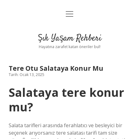
menüyü
Anasayfa
aç
Gizlilik Politikası
Şık Yaşam Rehberi
Yasal Uyarı
Hayatına zarafet katan öneriler bul!
Hakkımızda
Tere Otu Salataya Konur Mu
Tarih: Ocak 13, 2025
Salataya tere konur
mu?
Salata tarifleri arasında ferahlatıcı ve besleyici bir
seçenek arıyorsanız tere salatası tarifi tam size