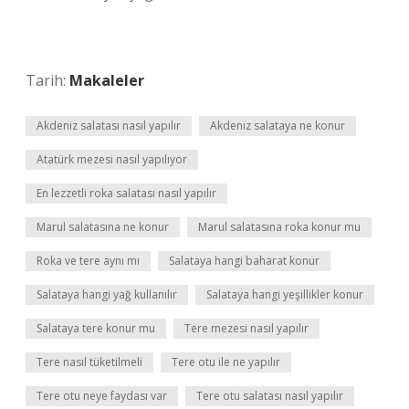
Tarih:
Makaleler
Akdeniz salatası nasıl yapılır
Akdeniz salataya ne konur
Atatürk mezesi nasıl yapılıyor
En lezzetli roka salatası nasıl yapılır
Marul salatasına ne konur
Marul salatasına roka konur mu
Roka ve tere aynı mı
Salataya hangi baharat konur
Salataya hangi yağ kullanılır
Salataya hangi yeşillikler konur
Salataya tere konur mu
Tere mezesi nasıl yapılır
Tere nasıl tüketilmeli
Tere otu ile ne yapılır
Tere otu neye faydası var
Tere otu salatası nasıl yapılır