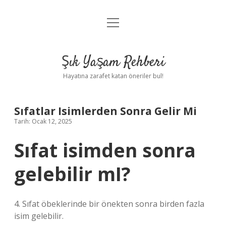
menüyü
Anasayfa
aç
Gizlilik Politikası
Şık Yaşam Rehberi
Yasal Uyarı
Hayatına zarafet katan öneriler bul!
Hakkımızda
Sıfatlar Isimlerden Sonra Gelir Mi
Tarih: Ocak 12, 2025
Sıfat isimden sonra
gelebilir mI?
4. Sıfat öbeklerinde bir önekten sonra birden fazla
isim gelebilir.