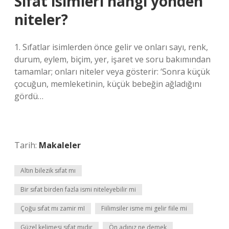
Sıfat isimleri hangi yönden
niteler?
1. Sıfatlar isimlerden önce gelir ve onları sayı, renk,
durum, eylem, biçim, yer, işaret ve soru bakımından
tamamlar; onları niteler veya gösterir: ‘Sonra küçük
çocuğun, memleketinin, küçük bebeğin ağladığını
gördü…
Tarih:
Makaleler
Altın bilezik sıfat mı
Bir sıfat birden fazla ismi niteleyebilir mi
Çoğu sıfat mı zamir mI
Fiilimsiler isme mi gelir fiile mi
Güzel kelimesi sıfat mıdır
Ön adınız ne demek