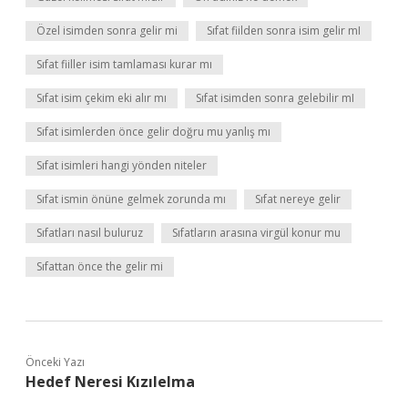
Özel isimden sonra gelir mi
Sıfat fiilden sonra isim gelir mI
Sıfat fiiller isim tamlaması kurar mı
Sıfat isim çekim eki alır mı
Sıfat isimden sonra gelebilir mI
Sıfat isimlerden önce gelir doğru mu yanlış mı
Sıfat isimleri hangi yönden niteler
Sıfat ismin önüne gelmek zorunda mı
Sıfat nereye gelir
Sıfatları nasıl buluruz
Sıfatların arasına virgül konur mu
Sıfattan önce the gelir mi
Önceki Yazı
Hedef Neresi Kızılelma