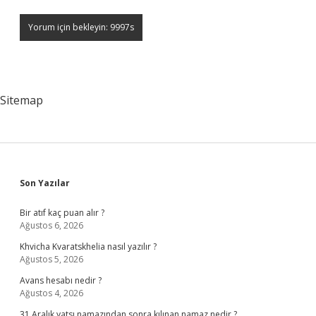
Sitemap
Sidebar
Son Yazılar
Bir atıf kaç puan alır ?
Ağustos 6, 2026
Khvicha Kvaratskhelia nasıl yazılır ?
Ağustos 5, 2026
Avans hesabı nedir ?
Ağustos 4, 2026
31 Aralık yatsı namazından sonra kılınan namaz nedir ?