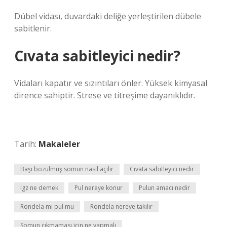
Dübel vidası, duvardaki deliğe yerleştirilen dübele
sabitlenir.
Cıvata sabitleyici nedir?
Vidaları kapatır ve sızıntıları önler. Yüksek kimyasal
dirence sahiptir. Strese ve titreşime dayanıklıdır.
Tarih:
Makaleler
Başı bozulmuş somun nasıl açılır
Cıvata sabitleyici nedir
Igz ne demek
Pul nereye konur
Pulun amacı nedir
Rondela mı pul mu
Rondela nereye takılır
Somun çıkmaması için ne yapmalı