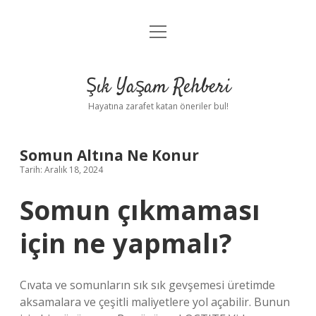
menüyü
Anasayfa
aç
Gizlilik Politikası
Şık Yaşam Rehberi
Yasal Uyarı
Hayatına zarafet katan öneriler bul!
Hakkımızda
Somun Altına Ne Konur
Tarih: Aralık 18, 2024
Somun çıkmaması
için ne yapmalı?
Cıvata ve somunların sık sık gevşemesi üretimde
aksamalara ve çeşitli maliyetlere yol açabilir. Bunun