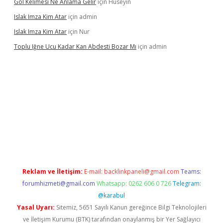
Gol Kelimesi Ne Anlama Gelir
için
Hüseyin
Islak Imza Kim Atar
için
admin
Islak Imza Kim Atar
için
Nur
Toplu Iğne Ucu Kadar Kan Abdesti Bozar Mı
için
admin
ir mi
Reklam ve İletişim:
E-mail:
backlinkpaneli@gmail.com
Teams:
forumhizmeti@gmail.com
Whatsapp: 0262 606 0 726
Telegram:
@karabul
Yasal Uyarı:
Sitemiz, 5651 Sayılı Kanun gereğince Bilgi Teknolojileri
ve İletişim Kurumu (BTK) tarafından onaylanmış bir Yer Sağlayıcı