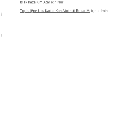
Islak Imza Kim Atar
için
Nur
Toplu Iğne Ucu Kadar Kan Abdesti Bozar Mı
için
admin
i
ı