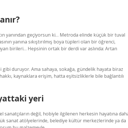
lanır?
atın yanından geçiyorsun ki… Metroda elinde küçük bir tuval
ının yanına sıkıştırılmış boya tüpleri olan bir öğrenci,
ıyan birileri… Hepsinin ortak bir derdi var aslında: Artan
si gibi duruyor. Ama sahaya, sokağa, gündelik hayata biraz
kı, kaynaklara erişim, hatta eşitsizliklerle bile bağlantılı
yattaki yeri
el sanatçıların değil, hobiyle ilgilenen herkesin hayatına dah
üçük sanat atölyelerinde, belediye kültür merkezlerinde ya da
ıyorum bu malzemeyle.