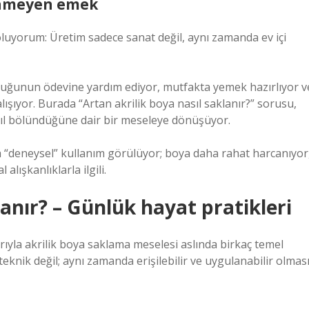
ünmeyen emek
 oluyorum: Üretim sadece sanat değil, aynı zamanda ev içi
çocuğunun ödevine yardım ediyor, mutfakta yemek hazırlıyor v
lışıyor. Burada “Artan akrilik boya nasıl saklanır?” sorusu,
asıl bölündüğüne dair bir meseleye dönüşüyor.
ha “deneysel” kullanım görülüyor; boya daha rahat harcanıyor
 alışkanlıklarla ilgili.
lanır? – Günlük hayat pratikleri
ıyla akrilik boya saklama meselesi aslında birkaç temel
eknik değil; aynı zamanda erişilebilir ve uygulanabilir olmas