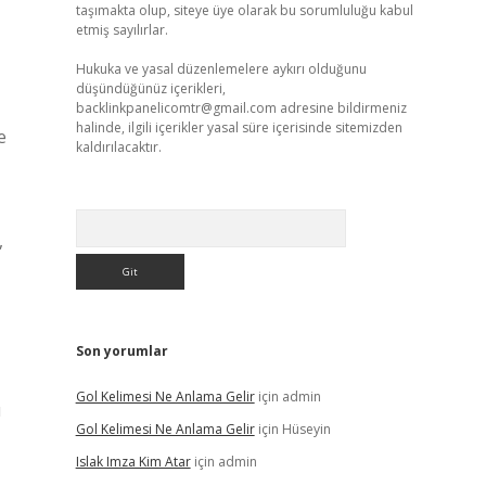
taşımakta olup, siteye üye olarak bu sorumluluğu kabul
etmiş sayılırlar.
Hukuka ve yasal düzenlemelere aykırı olduğunu
düşündüğünüz içerikleri,
backlinkpanelicomtr@gmail.com
adresine bildirmeniz
halinde, ilgili içerikler yasal süre içerisinde sitemizden
e
kaldırılacaktır.
Arama
,
Son yorumlar
Gol Kelimesi Ne Anlama Gelir
için
admin
ı
Gol Kelimesi Ne Anlama Gelir
için
Hüseyin
Islak Imza Kim Atar
için
admin