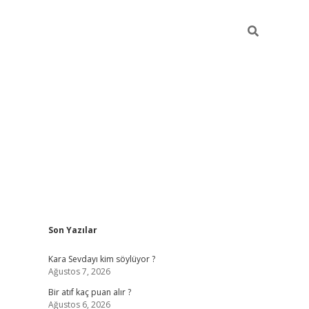
Sidebar
Son Yazılar
hiltonbet güvenilir mi
Kara Sevdayı kim söylüyor ?
Ağustos 7, 2026
Bir atıf kaç puan alır ?
Ağustos 6, 2026