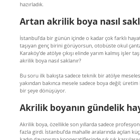
hazırladık.
Artan akrilik boya nasıl sak
İstanbul’da bir günün içinde o kadar çok farklı hay
taşıyan genç birini görüyorsun, otobüste okul çantas
Karaköy’de atölye çıkışı elinde yarım kalmış işler taş
akrilik boya nasıl saklanır?
Bu soru ilk bakışta sadece teknik bir atölye mesele
yakından bakınca mesele sadece boya değil; üretim hak
bir şeye dönüşüyor.
Akrilik boyanın gündelik ha
Akrilik boya, özellikle son yıllarda sadece profesyon
fazla girdi. İstanbul’da mahalle aralarında açılan k
kadın dayanışma kooperatiflerinde sık sık karşılaş