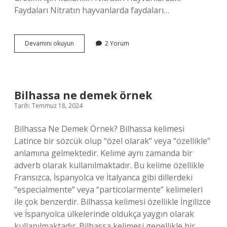
Faydaları Nitratın hayvanlarda faydaları…
Nitrat
Devamını okuyun
2 Yorum
nedir
ne
işe
yarar
Bilhassa ne demek örnek
Tarih: Temmuz 18, 2024
Bilhassa Ne Demek Örnek? Bilhassa kelimesi
Latince bir sözcük olup “özel olarak” veya “özellikle”
anlamına gelmektedir. Kelime aynı zamanda bir
adverb olarak kullanılmaktadır. Bu kelime özellikle
Fransızca, İspanyolca ve İtalyanca gibi dillerdeki
“especialmente” veya “particolarmente” kelimeleri
ile çok benzerdir. Bilhassa kelimesi özellikle İngilizce
ve İspanyolca ülkelerinde oldukça yaygın olarak
kullanılmaktadır. Bilhassa kelimesi genellikle bir