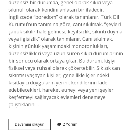
düzensiz bir durumda, genel olarak sıkıcı veya
sıkıntılı olarak kendini anlatan bir ifadedir.
İngilizcede “boredom” olarak tanımlanır. Türk Dil
Kurumu’nun tanımına göre, canı sıkılmak, “şeyleri
çabuk sıkılır hale gelmesi, keyifsizlik, sıkıntı duyma
veya ilgisizlik” olarak tanımlanır. Canı sıkılmak,
kişinin günlük yaşamındaki monotonlukları,
düzensizlikleri veya uzun süren sıkıcı durumlarının
bir sonucu olarak ortaya çıkar. Bu durum, kişiyi
fiziksel veya ruhsal olarak çökertebilir. Sık sık can
sıkıntısı yaşayan kişiler, genellikle içlerindeki
kısıtlayıcı duyguların yerini, kendilerini ifade
edebilecekleri, hareket etmeyi veya yeni şeyler
keşfetmeyi sağlayacak eylemleri denemeye
çalıştıklarını…
Canı
Devamını okuyun
2 Yorum
sıkılmak
ne