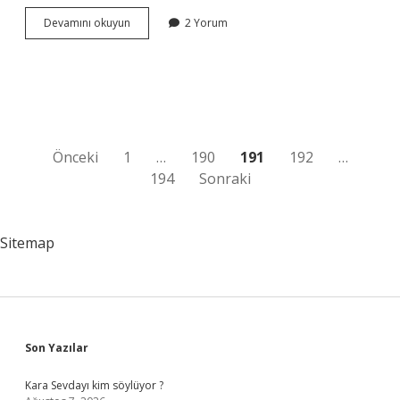
Bakteriyoloji
Devamını okuyun
2 Yorum
testi
nedir
Yazı
Önceki
1
…
190
191
192
…
194
Sonraki
sayfalaması
Sitemap
Sidebar
Son Yazılar
Kara Sevdayı kim söylüyor ?