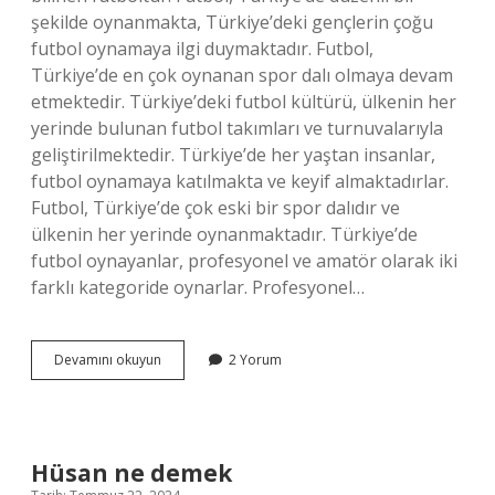
şekilde oynanmakta, Türkiye’deki gençlerin çoğu
futbol oynamaya ilgi duymaktadır. Futbol,
Türkiye’de en çok oynanan spor dalı olmaya devam
etmektedir. Türkiye’deki futbol kültürü, ülkenin her
yerinde bulunan futbol takımları ve turnuvalarıyla
geliştirilmektedir. Türkiye’de her yaştan insanlar,
futbol oynamaya katılmakta ve keyif almaktadırlar.
Futbol, Türkiye’de çok eski bir spor dalıdır ve
ülkenin her yerinde oynanmaktadır. Türkiye’de
futbol oynayanlar, profesyonel ve amatör olarak iki
farklı kategoride oynarlar. Profesyonel…
Türkiye’de
Devamını okuyun
2 Yorum
yapılan
en
yaygın
spor
dalı
Hüsan ne demek
nedir