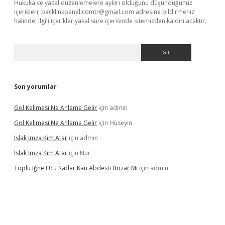
Hukuka ve yasal düzenlemelere aykırı olduğunu düşündüğünüz
içerikleri,
backlinkpanelicomtr@gmail.com
adresine bildirmeniz
halinde, ilgili içerikler yasal süre içerisinde sitemizden kaldırılacaktır.
Arama
Son yorumlar
Gol Kelimesi Ne Anlama Gelir
için
admin
Gol Kelimesi Ne Anlama Gelir
için
Hüseyin
Islak Imza Kim Atar
için
admin
Islak Imza Kim Atar
için
Nur
Toplu Iğne Ucu Kadar Kan Abdesti Bozar Mı
için
admin