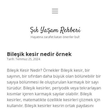
menüyü
Anasayfa
aç
Gizlilik Politikası
Şık Yaşam Rehberi
Yasal Uyarı
Hayatına zarafet katan öneriler bul!
Hakkımızda
Şık
Bileşik kesir nedir örnek
Tarih: Temmuz 25, 2024
Yaşam
Bileşik Kesir Nedir? Örnekler Bileşik kesir, bir
Rehberi
sayının, bir sıfırdan daha büyük olan bölünebilir bir
sayıya bölünmesi ile oluşturulan karmaşık bir sayı
Yazılar
türüdür. Bileşik kesirler, periyodik veya tekrarlayan
kısımlar içeren karmaşık sayılar olabilir. Bileşik
kesirler, matematikte özellikle kesirleri çözmek için
kullanılır. Bileşik kesirler kesrin ortak paydasını