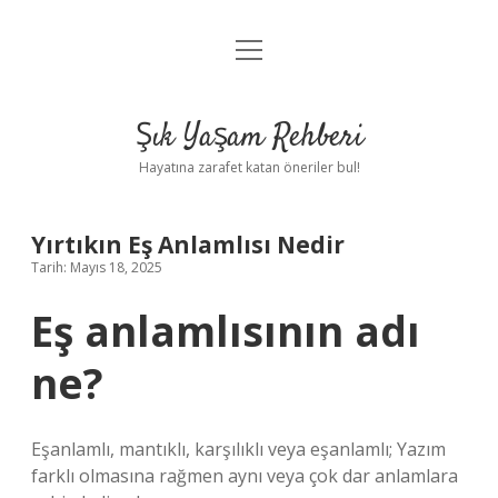
menüyü
Anasayfa
aç
Gizlilik Politikası
Şık Yaşam Rehberi
Yasal Uyarı
Hayatına zarafet katan öneriler bul!
Hakkımızda
Yırtıkın Eş Anlamlısı Nedir
Tarih: Mayıs 18, 2025
Eş anlamlısının adı
ne?
Eşanlamlı, mantıklı, karşılıklı veya eşanlamlı; Yazım
farklı olmasına rağmen aynı veya çok dar anlamlara