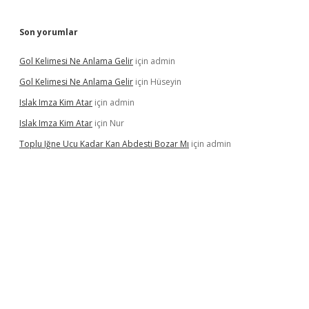
Son yorumlar
Gol Kelimesi Ne Anlama Gelir
için
admin
Gol Kelimesi Ne Anlama Gelir
için
Hüseyin
Islak Imza Kim Atar
için
admin
Islak Imza Kim Atar
için
Nur
Toplu Iğne Ucu Kadar Kan Abdesti Bozar Mı
için
admin
lir mi