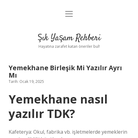
menüyü
Anasayfa
aç
Gizlilik Politikası
Şık Yaşam Rehberi
Yasal Uyarı
Hayatına zarafet katan öneriler bul!
Hakkımızda
Yemekhane Birleşik Mi Yazılır Ayrı
Mı
Tarih: Ocak 19, 2025
Yemekhane nasıl
yazılır TDK?
Kafeterya: Okul, fabrika vb. işletmelerde yemeklerin