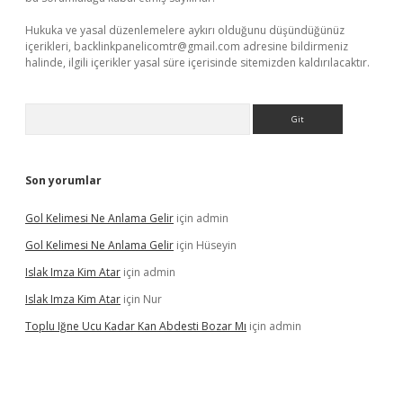
Hukuka ve yasal düzenlemelere aykırı olduğunu düşündüğünüz
içerikleri,
backlinkpanelicomtr@gmail.com
adresine bildirmeniz
halinde, ilgili içerikler yasal süre içerisinde sitemizden kaldırılacaktır.
Arama
Son yorumlar
Gol Kelimesi Ne Anlama Gelir
için
admin
Gol Kelimesi Ne Anlama Gelir
için
Hüseyin
Islak Imza Kim Atar
için
admin
Islak Imza Kim Atar
için
Nur
Toplu Iğne Ucu Kadar Kan Abdesti Bozar Mı
için
admin