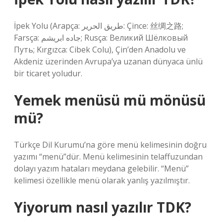
İpek Yolu (Arapça: طريق الحرير‎: Çince: 丝绸之路;
Farsça: جاده ابریشم; Rusça: Великий Шёлковый
Путь; Kırgızca: Cibek Colu), Çin’den Anadolu ve
Akdeniz üzerinden Avrupa’ya uzanan dünyaca ünlü
bir ticaret yoludur.
Yemek menüsü mü mönüsü
mü?
Türkçe Dil Kurumu’na göre menü kelimesinin doğru
yazımı “menü”dür. Menü kelimesinin telaffuzundan
dolayı yazım hataları meydana gelebilir. “Menü”
kelimesi özellikle menü olarak yanlış yazılmıştır.
Yiyorum nasıl yazılır TDK?