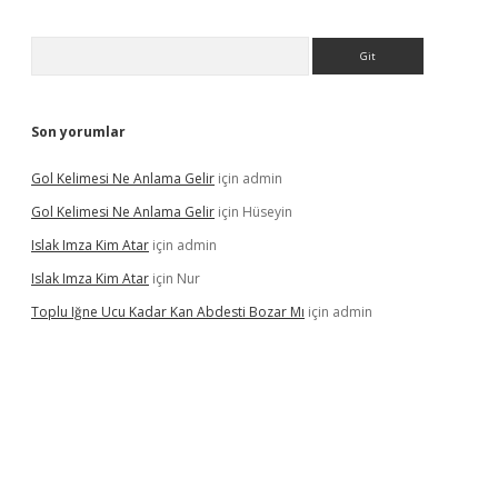
Arama
Son yorumlar
Gol Kelimesi Ne Anlama Gelir
için
admin
Gol Kelimesi Ne Anlama Gelir
için
Hüseyin
Islak Imza Kim Atar
için
admin
Islak Imza Kim Atar
için
Nur
Toplu Iğne Ucu Kadar Kan Abdesti Bozar Mı
için
admin
ltonbet güvenilir mi