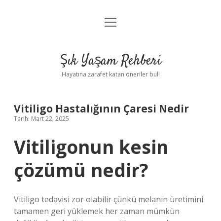
menüyü
Anasayfa
aç
Gizlilik Politikası
Şık Yaşam Rehberi
Yasal Uyarı
Hayatına zarafet katan öneriler bul!
Hakkımızda
Vitiligo Hastalığının Çaresi Nedir
Tarih: Mart 22, 2025
Vitiligonun kesin
çözümü nedir?
Vitiligo tedavisi zor olabilir çünkü melanin üretimini
tamamen geri yüklemek her zaman mümkün