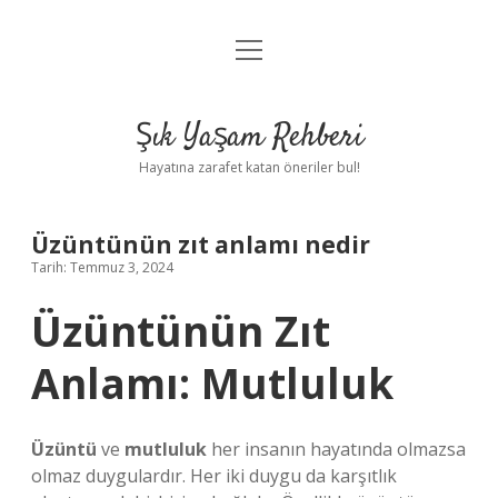
menüyü
Anasayfa
aç
Gizlilik Politikası
Şık Yaşam Rehberi
Yasal Uyarı
Hayatına zarafet katan öneriler bul!
Hakkımızda
Üzüntünün zıt anlamı nedir
Tarih: Temmuz 3, 2024
Üzüntünün Zıt
Anlamı: Mutluluk
Üzüntü
ve
mutluluk
her insanın hayatında olmazsa
olmaz duygulardır. Her iki duygu da karşıtlık