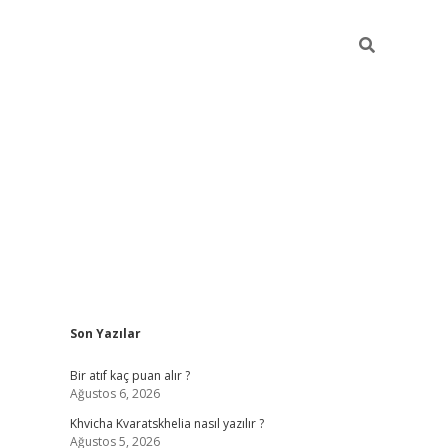
Sidebar
Son Yazılar
hiltonbet güvenilir mi
Bir atıf kaç puan alır ?
Ağustos 6, 2026
Khvicha Kvaratskhelia nasıl yazılır ?
Ağustos 5, 2026