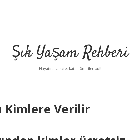
Şık Yaşam Rehberi
Hayatına zarafet katan öneriler bul!
 Kimlere Verilir