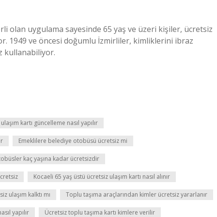
li olan uygulama sayesinde 65 yaş ve üzeri kişiler, ücretsiz
 1949 ve öncesi doğumlu İzmirliler, kimliklerini ibraz
 kullanabiliyor.
 ulaşım kartı güncelleme nasıl yapılır
ir
Emeklilere belediye otobüsü ücretsiz mi
tobüsler kaç yaşına kadar ücretsizdir
cretsiz
Kocaeli 65 yaş üstü ücretsiz ulaşım kartı nasıl alınır
iz ulaşım kalktı mı
Toplu taşıma araçlarından kimler ücretsiz yararlanır
asıl yapılır
Ücretsiz toplu taşıma kartı kimlere verilir