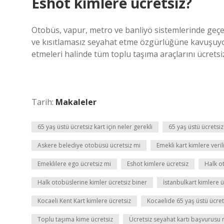
Eshot kimlere ücretsiz?
Otobüs, vapur, metro ve banliyö sistemlerinde geçer
ve kısıtlamasız seyahat etme özgürlüğüne kavuşuyor.
etmeleri halinde tüm toplu taşıma araçlarını ücretsiz
Tarih:
Makaleler
65 yaş üstü ücretsiz kart için neler gerekli
65 yaş üstü ücretsiz
Askere belediye otobüsü ücretsiz mi
Emekli kart kimlere veril
Emeklilere ego ücretsiz mi
Eshot kimlere ücretsiz
Halk o
Halk otobüslerine kimler ücretsiz biner
İstanbulkart kimlere ü
Kocaeli Kent Kart kimlere ücretsiz
Kocaelide 65 yaş üstü ücrets
Toplu taşıma kime ücretsiz
Ücretsiz seyahat kartı başvurusu n