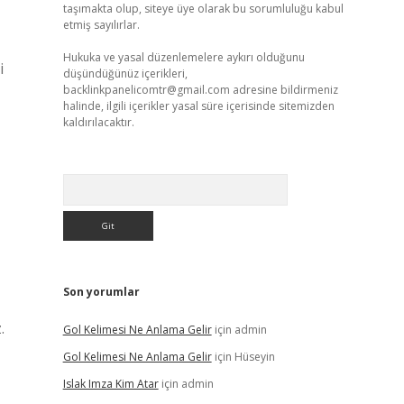
taşımakta olup, siteye üye olarak bu sorumluluğu kabul
etmiş sayılırlar.
Hukuka ve yasal düzenlemelere aykırı olduğunu
i
düşündüğünüz içerikleri,
backlinkpanelicomtr@gmail.com
adresine bildirmeniz
halinde, ilgili içerikler yasal süre içerisinde sitemizden
kaldırılacaktır.
Arama
Son yorumlar
.
Gol Kelimesi Ne Anlama Gelir
için
admin
Gol Kelimesi Ne Anlama Gelir
için
Hüseyin
Islak Imza Kim Atar
için
admin