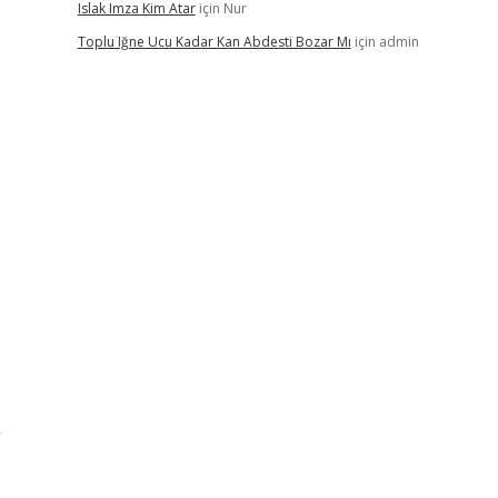
Islak Imza Kim Atar
için
Nur
Toplu Iğne Ucu Kadar Kan Abdesti Bozar Mı
için
admin
k