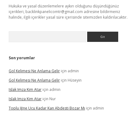
Hukuka ve yasal düzenlemelere aykırı olduğunu düşündüğünüz
içerikleri,
backlinkpanelicomtr@gmail.com
adresine bildirmeniz
halinde, ilgili içerikler yasal süre içerisinde sitemizden kaldırılacaktır.
Arama
Son yorumlar
Gol Kelimesi Ne Anlama Gelir
için
admin
Gol Kelimesi Ne Anlama Gelir
için
Hüseyin
Islak Imza Kim Atar
için
admin
Islak Imza Kim Atar
için
Nur
Toplu Iğne Ucu Kadar Kan Abdesti Bozar Mı
için
admin