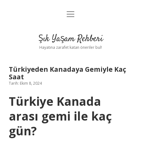
menüyü
Anasayfa
aç
Gizlilik Politikası
Şık Yaşam Rehberi
Yasal Uyarı
Hayatına zarafet katan öneriler bul!
Hakkımızda
Türkiyeden Kanadaya Gemiyle Kaç
Saat
Tarih: Ekim 8, 2024
Türkiye Kanada
arası gemi ile kaç
gün?