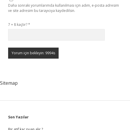
Daha sonraki yorumlarımda kullanılması için adım, e-posta adresim
ve site adresim bu tarayıcıya kaydedilsin.
7 + 8 kaçtır?
*
Sitemap
Sidebar
Son Yazılar
Bir atıf kaç puan alır ?