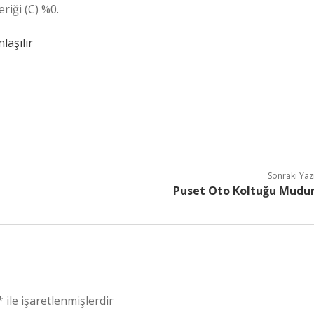
riği (C) %0.
laşılır
Sonraki Yaz
Puset Oto Koltuğu Mudu
*
ile işaretlenmişlerdir