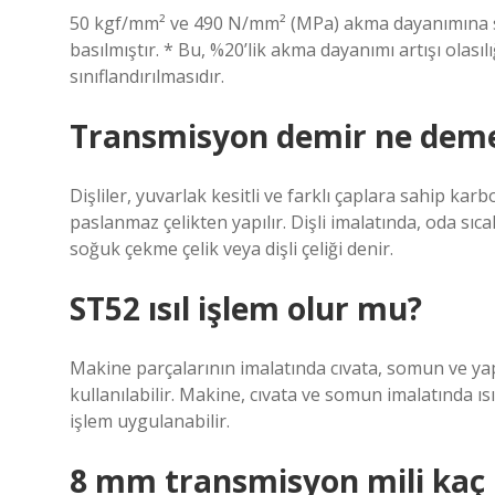
50 kgf/mm² ve ​​490 N/mm² (MPa) akma dayanımına sa
basılmıştır. * Bu, %20’lik akma dayanımı artışı olası
sınıflandırılmasıdır.
Transmisyon demir ne dem
Dişliler, yuvarlak kesitli ve farklı çaplara sahip kar
paslanmaz çelikten yapılır. Dişli imalatında, oda sıca
soğuk çekme çelik veya dişli çeliği denir.
ST52 ısıl işlem olur mu?
Makine parçalarının imalatında cıvata, somun ve yap
kullanılabilir. Makine, cıvata ve somun imalatında ıs
işlem uygulanabilir.
8 mm transmisyon mili kaç