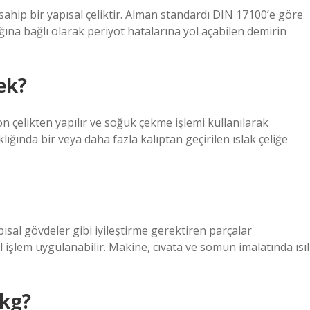
hip bir yapısal çeliktir. Alman standardı DIN 17100’e göre
lığına bağlı olarak periyot hatalarına yol açabilen demirin
ek?
bon çelikten yapılır ve soğuk çekme işlemi kullanılarak
klığında bir veya daha fazla kalıptan geçirilen ıslak çeliğe
ısal gövdeler gibi iyileştirme gerektiren parçalar
ıl işlem uygulanabilir. Makine, cıvata ve somun imalatında ısıl
 kg?