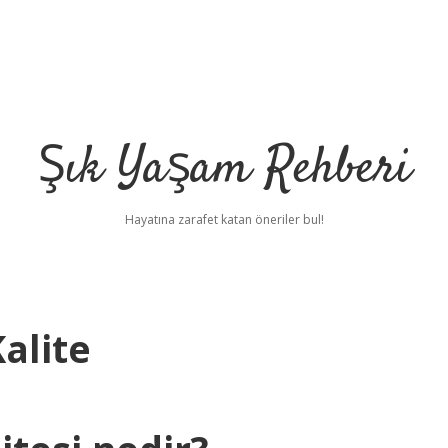
Şık Yaşam Rehberi
Hayatına zarafet katan öneriler bul!
alite