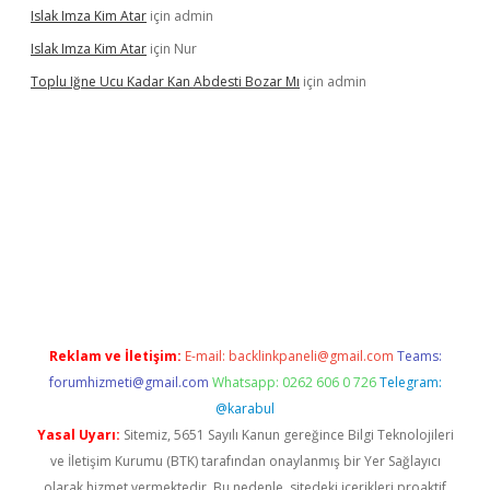
Islak Imza Kim Atar
için
admin
Islak Imza Kim Atar
için
Nur
Toplu Iğne Ucu Kadar Kan Abdesti Bozar Mı
için
admin
güvenilir mi
Reklam ve İletişim:
E-mail:
backlinkpaneli@gmail.com
Teams:
forumhizmeti@gmail.com
Whatsapp: 0262 606 0 726
Telegram:
@karabul
Yasal Uyarı:
Sitemiz, 5651 Sayılı Kanun gereğince Bilgi Teknolojileri
ve İletişim Kurumu (BTK) tarafından onaylanmış bir Yer Sağlayıcı
olarak hizmet vermektedir. Bu nedenle, sitedeki içerikleri proaktif