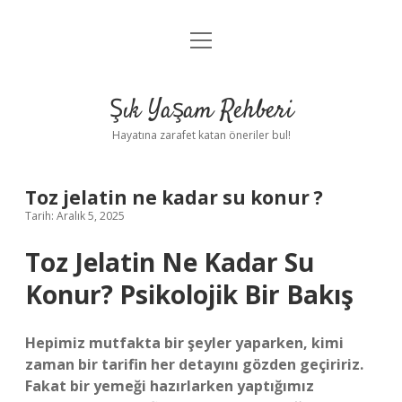
menüyü
Anasayfa
aç
Gizlilik Politikası
Şık Yaşam Rehberi
Yasal Uyarı
Hayatına zarafet katan öneriler bul!
Hakkımızda
Toz jelatin ne kadar su konur ?
Tarih: Aralık 5, 2025
Toz Jelatin Ne Kadar Su
Konur? Psikolojik Bir Bakış
Hepimiz mutfakta bir şeyler yaparken, kimi
zaman bir tarifin her detayını gözden geçiririz.
Fakat bir yemeği hazırlarken yaptığımız