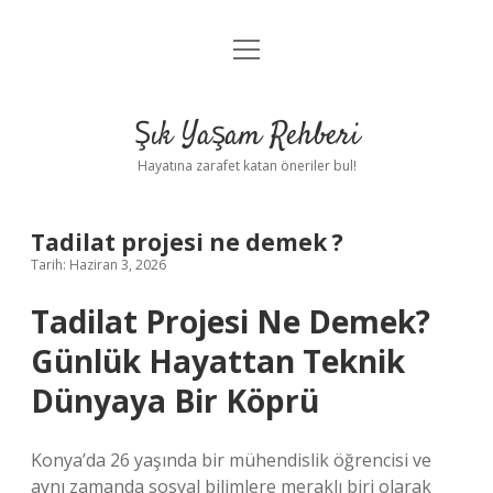
menüyü
Anasayfa
aç
Gizlilik Politikası
Şık Yaşam Rehberi
Yasal Uyarı
Hayatına zarafet katan öneriler bul!
Hakkımızda
Tadilat projesi ne demek ?
Tarih: Haziran 3, 2026
Tadilat Projesi Ne Demek?
Günlük Hayattan Teknik
Dünyaya Bir Köprü
Konya’da 26 yaşında bir mühendislik öğrencisi ve
aynı zamanda sosyal bilimlere meraklı biri olarak