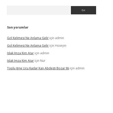
Arama
Son yorumlar
Gol Kelimesi Ne Anlama Gelir
için
admin
Gol Kelimesi Ne Anlama Gelir
için
Hüseyin
Islak Imza Kim Atar
için
admin
Islak Imza Kim Atar
için
Nur
Toplu Iğne Ucu Kadar Kan Abdesti Bozar Mı
için
admin
t güvenilir mi