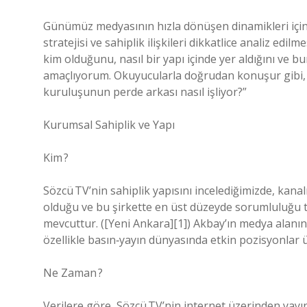
Günümüz medyasının hızla dönüşen dinamikleri içinde
stratejisi ve sahiplik ilişkileri dikkatlice analiz e
kim olduğunu, nasıl bir yapı içinde yer aldığını ve b
amaçlıyorum. Okuyucularla doğrudan konuşur gibi, s
kuruluşunun perde arkası nasıl işliyor?”
Kurumsal Sahiplik ve Yapı
Kim ?
Sözcü TV’nin sahiplik yapısını incelediğimizde, kanalın
olduğu ve bu şirkette en üst düzeyde sorumluluğu 
mevcuttur. ([Yeni Ankara][1]) Akbay’ın medya alanın
özellikle basın‑yayın dünyasında etkin pozisyonlar üs
Ne Zaman ?
Verilere göre, Sözcü TV’nin internet üzerinden yayı