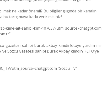
ilmek ne kadar önemli? Bu bilgiler ışığında bir kanalın
la bu tartışmaya katkı verir misiniz?
tvszc-kime-ait-sahibi-kim-107637?utm_source=chatgpt.com
om.tr”
ozcu-gazetesi-sahibi-burak-akbay-kimdirfetoye-yardim-mi-
 ve Sözcü Gazetesi sahibi Burak Akbay kimdir? FETÖ’ye
%BC_TV?utm_source=chatgpt.com “Sözcü TV”