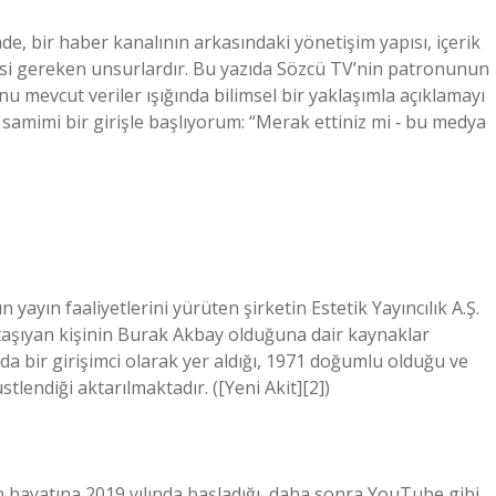
, bir haber kanalının arkasındaki yönetişim yapısı, içerik
dilmesi gereken unsurlardır. Bu yazıda Sözcü TV’nin patronunun
unu mevcut veriler ışığında bilimsel bir yaklaşımla açıklamayı
amimi bir girişle başlıyorum: “Merak ettiniz mi ‑ bu medya
 yayın faaliyetlerini yürüten şirketin Estetik Yayıncılık A.Ş.
taşıyan kişinin Burak Akbay olduğuna dair kaynaklar
da bir girişimci olarak yer aldığı, 1971 doğumlu olduğu ve
tlendiği aktarılmaktadır. ([Yeni Akit][2])
n hayatına 2019 yılında başladığı, daha sonra YouTube gibi