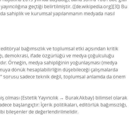
ayıncılığına geçtiği belirtilmiştir. ([de.wikipedia.org][3]) Bu
manda sahiplik ve kurumsal yapılanmanın medyada nasıl
 editöryal bağımsızlık ve toplumsal etki açısından kritik
lığı, demokrasi, ifade özgürlüğü ve medya çoğulculuğu
rdır. Örneğin, medya sahipliğinin yoğunlaşması (medya
 kamuya dönük hesaplabilirliğin düşebileceği çalışmalarda
” sorusu sadece teknik değil, toplumsal anlamda da önem
lmiş olması (Estetik Yayıncılık → Burak Akbay) bilimsel olarak
ece başlangıçtır: İçerik politikaları, editörlük bağımsızlığı,
bi bileşenler de değerlendirilmelidir.