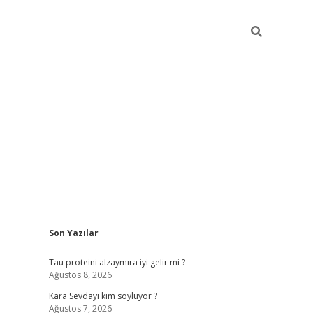
Sidebar
Son Yazılar
hiltonbet güvenilir mi
Tau proteini alzaymıra iyi gelir mi ?
Ağustos 8, 2026
Kara Sevdayı kim söylüyor ?
Ağustos 7, 2026