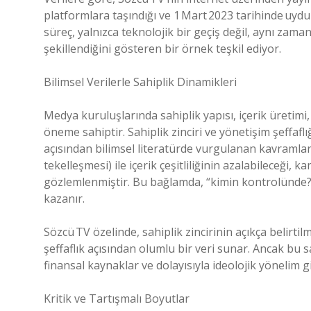
platformlara taşındığı ve 1 Mart 2023 tarihinde uydu y
süreç, yalnızca teknolojik bir geçiş değil, aynı za
şekillendiğini gösteren bir örnek teşkil ediyor.
Bilimsel Verilerle Sahiplik Dinamikleri
Medya kuruluşlarında sahiplik yapısı, içerik üretimi,
öneme sahiptir. Sahiplik zinciri ve yönetişim şeffaf
açısından bilimsel literatürde vurgulanan kavramla
tekelleşmesi) ile içerik çeşitliliğinin azalabileceği,
gözlemlenmiştir. Bu bağlamda, “kimin kontrolünde?
kazanır.
Sözcü TV özelinde, sahiplik zincirinin açıkça belirti
şeffaflık açısından olumlu bir veri sunar. Ancak bu sad
finansal kaynaklar ve dolayısıyla ideolojik yönelim gi
Kritik ve Tartışmalı Boyutlar