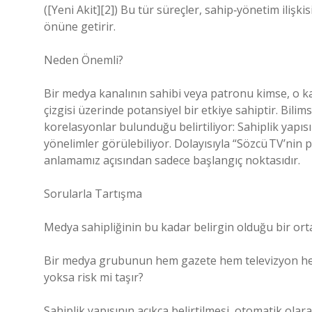
([Yeni Akit][2]) Bu tür süreçler, sahip‑yönetim ilişk
önüne getirir.
Neden Önemli?
Bir medya kanalının sahibi veya patronu kimse, o ka
çizgisi üzerinde potansiyel bir etkiye sahiptir. Bilim
korelasyonlar bulunduğu belirtiliyor: Sahiplik yapıs
yönelimler görülebiliyor. Dolayısıyla “Sözcü TV’nin 
anlamamız açısından sadece başlangıç noktasıdır.
Sorularla Tartışma
Medya sahipliğinin bu kadar belirgin olduğu bir orta
Bir medya grubunun hem gazete hem televizyon hem d
yoksa risk mi taşır?
Sahiplik yapısının açıkça belirtilmesi, otomatik olarak 