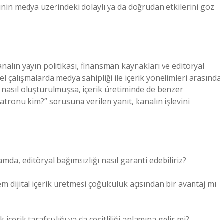
isinin medya üzerindeki dolaylı ya da doğrudan etkilerini göz
nalın yayın politikası, finansman kaynakları ve editöryal
sel çalışmalarda medya sahipliği ile içerik yönelimleri arasınd
ı nasıl oluşturulmuşsa, içerik üretiminde de benzer
patronu kim?” sorusuna verilen yanıt, kanalın işlevini
mda, editöryal bağımsızlığı nasıl garanti edebiliriz?
ijital içerik üretmesi çoğulculuk açısından bir avantaj mı
içerik tarafsızlığı ya da çeşitliliği anlamına gelir mi?