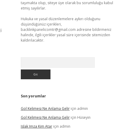
taşımakta olup, siteye üye olarak bu sorumluluğu kabul
etmiş sayılırlar.
Hukuka ve yasal düzenlemelere aykırı olduğunu
düşündüğünüz içerikleri,
i
backlinkpanelicomtr@gmail.com
adresine bildirmeniz
halinde, ilgili içerikler yasal süre içerisinde sitemizden
kaldırılacaktır.
Arama
Son yorumlar
Gol Kelimesi Ne Anlama Gelir
için
admin
Gol Kelimesi Ne Anlama Gelir
için
Hüseyin
Islak Imza Kim Atar
için
admin