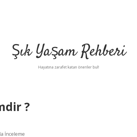
Şık Yaşam Rehberi
Hayatına zarafet katan öneriler bul!
mdir ?
da İnceleme