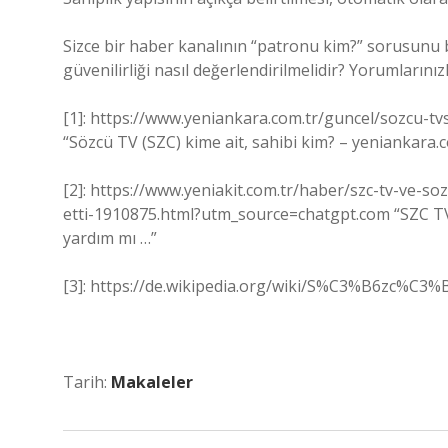
Sizce bir haber kanalının “patronu kim?” sorusunu b
güvenilirliği nasıl değerlendirilmelidir? Yorumlarınız
[1]: https://www.yeniankara.com.tr/guncel/sozcu-
“Sözcü TV (SZC) kime ait, sahibi kim? – yeniankara.c
[2]: https://www.yeniakit.com.tr/haber/szc-tv-ve-s
etti-1910875.html?utm_source=chatgpt.com “SZC TV
yardım mı …”
[3]: https://de.wikipedia.org/wiki/S%C3%B6zc%C3
Tarih:
Makaleler