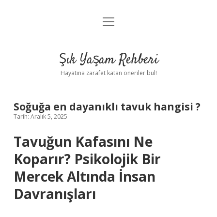
menüyü
Anasayfa
aç
Gizlilik Politikası
Şık Yaşam Rehberi
Yasal Uyarı
Hayatına zarafet katan öneriler bul!
Hakkımızda
Soğuğa en dayanıklı tavuk hangisi ?
Tarih: Aralık 5, 2025
Tavuğun Kafasını Ne
Koparır? Psikolojik Bir
Mercek Altında İnsan
Davranışları