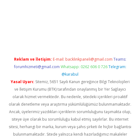
r mi
Reklam ve İletişim:
E-mail:
backlinkpaneli@gmail.com
Teams:
forumhizmeti@gmail.com
Whatsapp: 0262 606 0 726
Telegram:
@karabul
Yasal Uyarı:
Sitemiz, 5651 Sayılı Kanun gereğince Bilgi Teknolojileri
ve İletişim Kurumu (BTK) tarafından onaylanmış bir Yer Sağlayıcı
olarak hizmet vermektedir. Bu nedenle, sitedeki içerikleri proaktif
olarak denetleme veya araştırma yükümlülüğümüz bulunmamaktadır.
Ancak, üyelerimiz yazdıkları içeriklerin sorumluluğunu taşımakta olup,
siteye üye olarak bu sorumluluğu kabul etmiş sayılırlar. Bu internet
sitesi, herhangi bir marka, kurum veya şahıs şirketi ile hiçbir bağlantısı
bulunmamaktadır. Sitede yalnızca kendi hazırladığımız makaleler