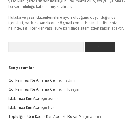
yazdıkları içeriklerin sorumluluğunu taşımakta olup, siteye üye olarak
bu sorumluluğu kabul etmiş sayılırlar.
Hukuka ve yasal düzenlemelere aykırı olduğunu düşündüğünüz
içerikleri,
backlinkpanelicomtr@gmail.com
adresine bildirmeniz
halinde, ilgili içerikler yasal süre içerisinde sitemizden kaldırılacaktır.
Arama
Son yorumlar
Gol Kelimesi Ne Anlama Gelir
için
admin
Gol Kelimesi Ne Anlama Gelir
için
Hüseyin
Islak Imza Kim Atar
için
admin
Islak Imza Kim Atar
için
Nur
Toplu Iğne Ucu Kadar Kan Abdesti Bozar Mı
için
admin