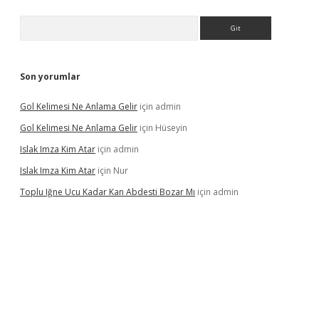
Arama
Son yorumlar
Gol Kelimesi Ne Anlama Gelir
için
admin
Gol Kelimesi Ne Anlama Gelir
için
Hüseyin
Islak Imza Kim Atar
için
admin
Islak Imza Kim Atar
için
Nur
Toplu Iğne Ucu Kadar Kan Abdesti Bozar Mı
için
admin
ilir mi