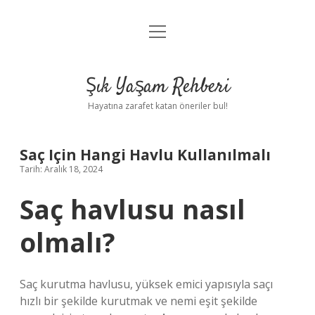
menüyü
Anasayfa
aç
Gizlilik Politikası
Şık Yaşam Rehberi
Yasal Uyarı
Hayatına zarafet katan öneriler bul!
Hakkımızda
Saç Için Hangi Havlu Kullanılmalı
Tarih: Aralık 18, 2024
Saç havlusu nasıl
olmalı?
Saç kurutma havlusu, yüksek emici yapısıyla saçı
hızlı bir şekilde kurutmak ve nemi eşit şekilde