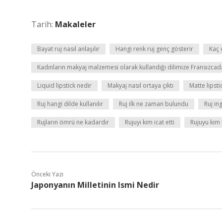
Tarih:
Makaleler
Bayat ruj nasıl anlaşılır
Hangi renk ruj genç gösterir
Kaç ç
Kadınların makyaj malzemesi olarak kullandığı dilimize Fransızcad
Liquid lipstick nedir
Makyaj nasıl ortaya çıktı
Matte lipst
Ruj hangi dilde kullanılır
Ruj ilk ne zaman bulundu
Ruj ing
Rujların ömrü ne kadardır
Rujuyı kim icat etti
Rujuyu kim
Önceki Yazı
Japonyanın Milletinin Ismi Nedir