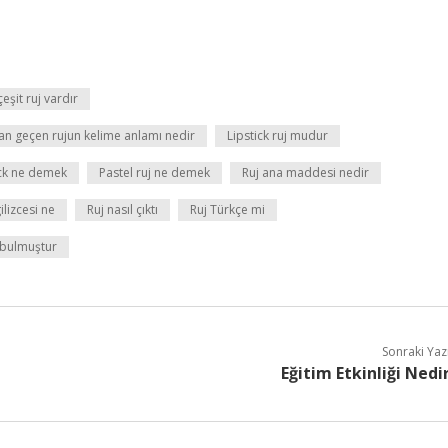
eşit ruj vardır
an geçen rujun kelime anlamı nedir
Lipstick ruj mudur
ick ne demek
Pastel ruj ne demek
Ruj ana maddesi nedir
ilizcesi ne
Ruj nasıl çıktı
Ruj Türkçe mi
 bulmuştur
Sonraki Yaz
Eğitim Etkinliği Nedi