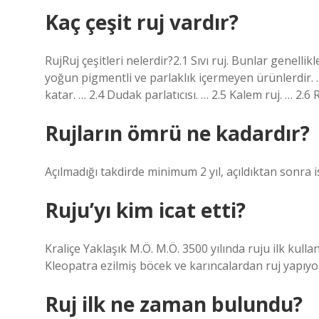
Kaç çeşit ruj vardır?
RujRuj çeşitleri nelerdir?2.1 Sıvı ruj. Bunlar genellik
yoğun pigmentli ve parlaklık içermeyen ürünlerdir. … 2
katar. … 2.4 Dudak parlatıcısı. … 2.5 Kalem ruj. … 2.6 R
Rujların ömrü ne kadardır?
Açılmadığı takdirde minimum 2 yıl, açıldıktan sonra i
Ruju’yı kim icat etti?
Kraliçe Yaklaşık M.Ö. M.Ö. 3500 yılında ruju ilk kulla
Kleopatra ezilmiş böcek ve karıncalardan ruj yapıyo
Ruj ilk ne zaman bulundu?