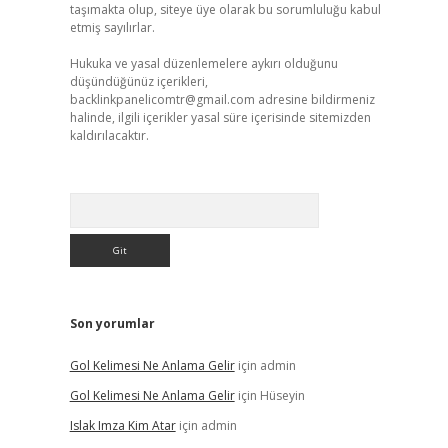
taşımakta olup, siteye üye olarak bu sorumluluğu kabul
etmiş sayılırlar.
Hukuka ve yasal düzenlemelere aykırı olduğunu
düşündüğünüz içerikleri,
backlinkpanelicomtr@gmail.com
adresine bildirmeniz
halinde, ilgili içerikler yasal süre içerisinde sitemizden
kaldırılacaktır.
Arama
Son yorumlar
Gol Kelimesi Ne Anlama Gelir
için
admin
Gol Kelimesi Ne Anlama Gelir
için
Hüseyin
Islak Imza Kim Atar
için
admin