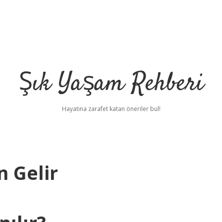
Şık Yaşam Rehberi
Hayatına zarafet katan öneriler bul!
n Gelir