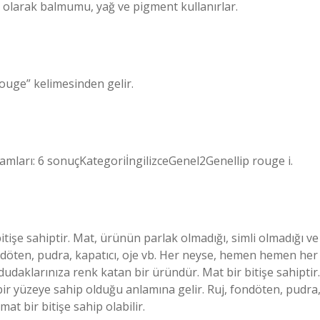
 olarak balmumu, yağ ve pigment kullanırlar.
rouge” kelimesinden gelir.
nlamları: 6 sonuçKategoriİngilizceGenel2Genellip rouge i.
itişe sahiptir. Mat, ürünün parlak olmadığı, simli olmadığı ve
ndöten, pudra, kapatıcı, oje vb. Her neyse, hemen hemen her
 dudaklarınıza renk katan bir üründür. Mat bir bitişe sahiptir.
bir yüzeye sahip olduğu anlamına gelir. Ruj, fondöten, pudra
t bir bitişe sahip olabilir.