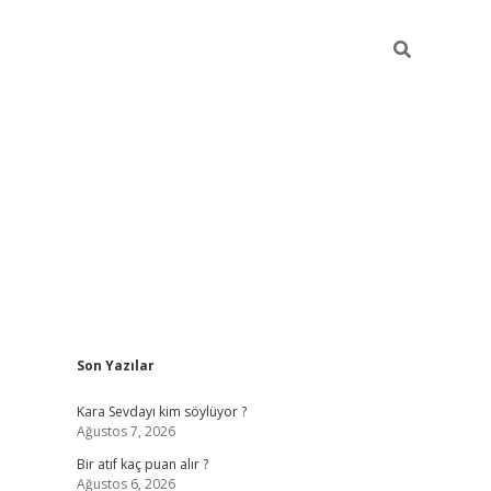
Sidebar
Son Yazılar
hiltonbet güvenilir mi
Kara Sevdayı kim söylüyor ?
Ağustos 7, 2026
Bir atıf kaç puan alır ?
Ağustos 6, 2026