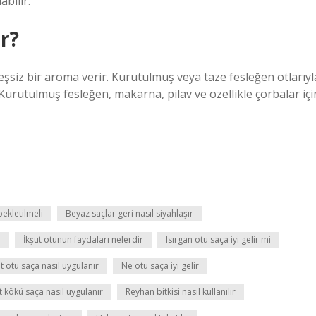
bilir.
ır?
 eşsiz bir aroma verir. Kurutulmuş veya taze fesleğen otlarıyl
. Kurutulmuş fesleğen, makarna, pilav ve özellikle çorbalar içi
ekletilmeli
Beyaz saçlar geri nasıl siyahlaşır
r
İkşut otunun faydaları nelerdir
Isırgan otu saça iyi gelir mi
lit otu saça nasıl uygulanır
Ne otu saça iyi gelir
 kökü saça nasıl uygulanır
Reyhan bitkisi nasıl kullanılır