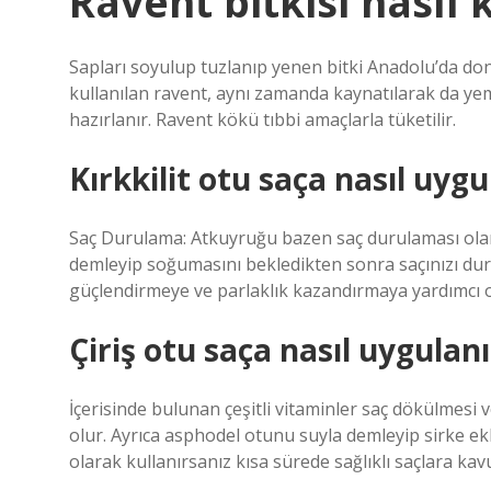
Ravent bitkisi nasıl k
Sapları soyulup tuzlanıp yenen bitki Anadolu’da don
kullanılan ravent, aynı zamanda kaynatılarak da yeme
hazırlanır. Ravent kökü tıbbi amaçlarla tüketilir.
Kırkkilit otu saça nasıl uygu
Saç Durulama: Atkuyruğu bazen saç durulaması olar
demleyip soğumasını bekledikten sonra saçınızı duru
güçlendirmeye ve parlaklık kazandırmaya yardımcı ol
Çiriş otu saça nasıl uygulanı
İçerisinde bulunan çeşitli vitaminler saç dökülmesi 
olur. Ayrıca asphodel otunu suyla demleyip sirke ekl
olarak kullanırsanız kısa sürede sağlıklı saçlara kavu