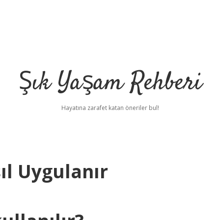
Şık Yaşam Rehberi
Hayatına zarafet katan öneriler bul!
ıl Uygulanır