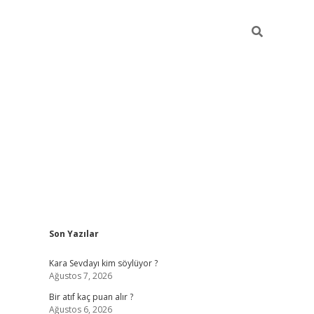
Sidebar
Son Yazılar
hiltonbet güvenilir mi
Kara Sevdayı kim söylüyor ?
Ağustos 7, 2026
Bir atıf kaç puan alır ?
Ağustos 6, 2026