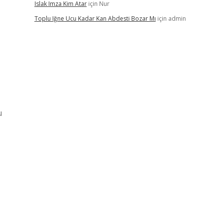
Islak Imza Kim Atar
için
Nur
Toplu Iğne Ucu Kadar Kan Abdesti Bozar Mı
için
admin
u