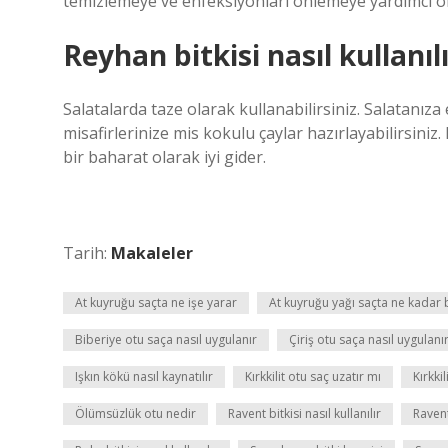
temizlemeye ve enfeksiyonları önlemeye yardımcı ola
Reyhan bitkisi nasıl kullanıl
Salatalarda taze olarak kullanabilirsiniz. Salatanıza
misafirlerinize mis kokulu çaylar hazırlayabilirsiniz
bir baharat olarak iyi gider.
Tarih:
Makaleler
At kuyruğu saçta ne işe yarar
At kuyruğu yağı saçta ne kadar b
Biberiye otu saça nasıl uygulanır
Çiriş otu saça nasıl uygulanı
Işkın kökü nasıl kaynatılır
Kırkkilit otu saç uzatır mı
Kırkki
Ölümsüzlük otu nedir
Ravent bitkisi nasıl kullanılır
Ravent