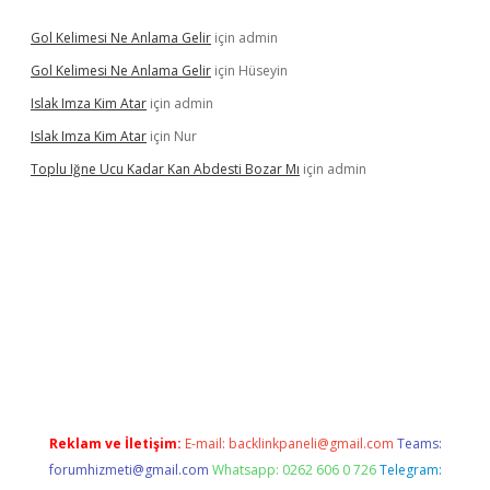
Gol Kelimesi Ne Anlama Gelir
için
admin
Gol Kelimesi Ne Anlama Gelir
için
Hüseyin
Islak Imza Kim Atar
için
admin
Islak Imza Kim Atar
için
Nur
Toplu Iğne Ucu Kadar Kan Abdesti Bozar Mı
için
admin
ir mi
Reklam ve İletişim:
E-mail:
backlinkpaneli@gmail.com
Teams:
forumhizmeti@gmail.com
Whatsapp: 0262 606 0 726
Telegram: