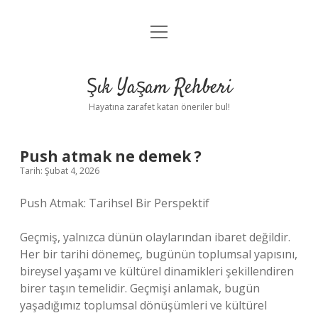
menüyü
Anasayfa
aç
Gizlilik Politikası
Şık Yaşam Rehberi
Yasal Uyarı
Hayatına zarafet katan öneriler bul!
Hakkımızda
Push atmak ne demek ?
Tarih: Şubat 4, 2026
Push Atmak: Tarihsel Bir Perspektif
Geçmiş, yalnızca dünün olaylarından ibaret değildir.
Her bir tarihi dönemeç, bugünün toplumsal yapısını,
bireysel yaşamı ve kültürel dinamikleri şekillendiren
birer taşın temelidir. Geçmişi anlamak, bugün
yaşadığımız toplumsal dönüşümleri ve kültürel