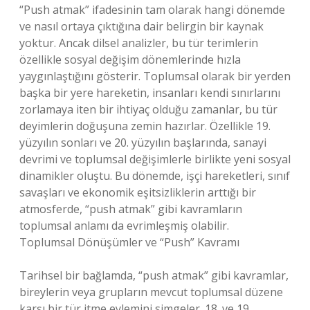
“Push atmak” ifadesinin tam olarak hangi dönemde
ve nasıl ortaya çıktığına dair belirgin bir kaynak
yoktur. Ancak dilsel analizler, bu tür terimlerin
özellikle sosyal değişim dönemlerinde hızla
yaygınlaştığını gösterir. Toplumsal olarak bir yerden
başka bir yere hareketin, insanları kendi sınırlarını
zorlamaya iten bir ihtiyaç olduğu zamanlar, bu tür
deyimlerin doğuşuna zemin hazırlar. Özellikle 19.
yüzyılın sonları ve 20. yüzyılın başlarında, sanayi
devrimi ve toplumsal değişimlerle birlikte yeni sosyal
dinamikler oluştu. Bu dönemde, işçi hareketleri, sınıf
savaşları ve ekonomik eşitsizliklerin arttığı bir
atmosferde, “push atmak” gibi kavramların
toplumsal anlamı da evrimleşmiş olabilir.
Toplumsal Dönüşümler ve “Push” Kavramı
Tarihsel bir bağlamda, “push atmak” gibi kavramlar,
bireylerin veya grupların mevcut toplumsal düzene
karşı bir tür itme eylemini simgeler. 18. ve 19.