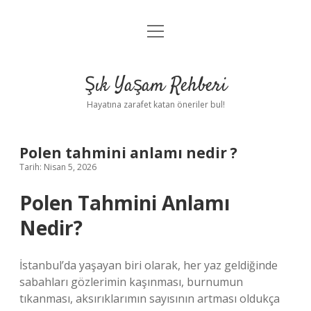
menüyü
Anasayfa
aç
Gizlilik Politikası
Şık Yaşam Rehberi
Yasal Uyarı
Hayatına zarafet katan öneriler bul!
Hakkımızda
Polen tahmini anlamı nedir ?
Tarih: Nisan 5, 2026
Polen Tahmini Anlamı
Nedir?
İstanbul’da yaşayan biri olarak, her yaz geldiğinde
sabahları gözlerimin kaşınması, burnumun
tıkanması, aksırıklarımın sayısının artması oldukça