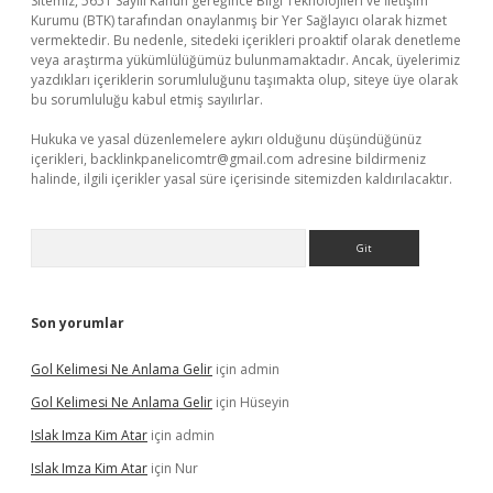
Sitemiz, 5651 Sayılı Kanun gereğince Bilgi Teknolojileri ve İletişim
Kurumu (BTK) tarafından onaylanmış bir Yer Sağlayıcı olarak hizmet
vermektedir. Bu nedenle, sitedeki içerikleri proaktif olarak denetleme
veya araştırma yükümlülüğümüz bulunmamaktadır. Ancak, üyelerimiz
yazdıkları içeriklerin sorumluluğunu taşımakta olup, siteye üye olarak
bu sorumluluğu kabul etmiş sayılırlar.
Hukuka ve yasal düzenlemelere aykırı olduğunu düşündüğünüz
içerikleri,
backlinkpanelicomtr@gmail.com
adresine bildirmeniz
halinde, ilgili içerikler yasal süre içerisinde sitemizden kaldırılacaktır.
Arama
Son yorumlar
Gol Kelimesi Ne Anlama Gelir
için
admin
Gol Kelimesi Ne Anlama Gelir
için
Hüseyin
Islak Imza Kim Atar
için
admin
Islak Imza Kim Atar
için
Nur