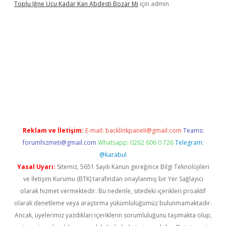
Toplu Iğne Ucu Kadar Kan Abdesti Bozar Mı
için
admin
 mi
Reklam ve İletişim:
E-mail:
backlinkpaneli@gmail.com
Teams:
forumhizmeti@gmail.com
Whatsapp: 0262 606 0 726
Telegram:
@karabul
Yasal Uyarı:
Sitemiz, 5651 Sayılı Kanun gereğince Bilgi Teknolojileri
ve İletişim Kurumu (BTK) tarafından onaylanmış bir Yer Sağlayıcı
olarak hizmet vermektedir. Bu nedenle, sitedeki içerikleri proaktif
olarak denetleme veya araştırma yükümlülüğümüz bulunmamaktadır.
Ancak, üyelerimiz yazdıkları içeriklerin sorumluluğunu taşımakta olup,