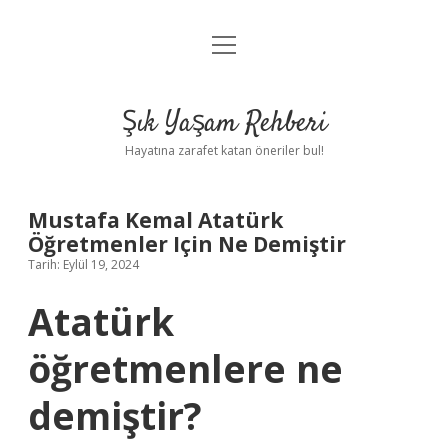
menüyü
Anasayfa
aç
Gizlilik Politikası
Şık Yaşam Rehberi
Yasal Uyarı
Hayatına zarafet katan öneriler bul!
Hakkımızda
Mustafa Kemal Atatürk
Öğretmenler Için Ne Demiştir
Tarih: Eylül 19, 2024
Atatürk
öğretmenlere ne
demiştir?