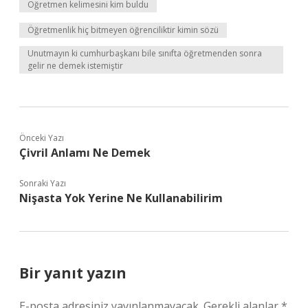
Öğretmen kelimesini kim buldu
Öğretmenlik hiç bitmeyen öğrenciliktir kimin sözü
Unutmayın ki cumhurbaşkanı bile sınıfta öğretmenden sonra
gelir ne demek istemiştir
Önceki Yazı
Çivril Anlamı Ne Demek
Sonraki Yazı
Nişasta Yok Yerine Ne Kullanabilirim
Bir yanıt yazın
E-posta adresiniz yayınlanmayacak.
Gerekli alanlar
*