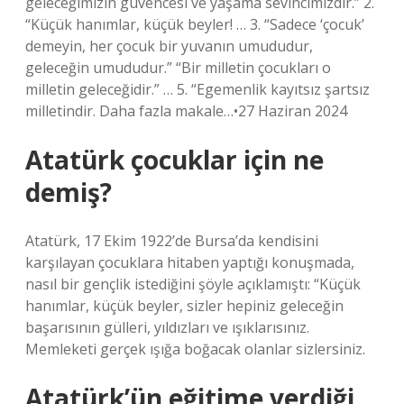
geleceğimizin güvencesi ve yaşama sevincimizdir.” 2.
“Küçük hanımlar, küçük beyler! … 3. “Sadece ‘çocuk’
demeyin, her çocuk bir yuvanın umududur,
geleceğin umududur.” “Bir milletin çocukları o
milletin geleceğidir.” … 5. “Egemenlik kayıtsız şartsız
milletindir. Daha fazla makale…•27 Haziran 2024
Atatürk çocuklar için ne
demiş?
Atatürk, 17 Ekim 1922’de Bursa’da kendisini
karşılayan çocuklara hitaben yaptığı konuşmada,
nasıl bir gençlik istediğini şöyle açıklamıştı: “Küçük
hanımlar, küçük beyler, sizler hepiniz geleceğin
başarısının gülleri, yıldızları ve ışıklarısınız.
Memleketi gerçek ışığa boğacak olanlar sizlersiniz.
Atatürk’ün eğitime verdiği