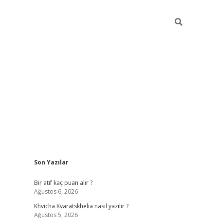
Sidebar
Son Yazılar
hiltonbet güvenilir mi
Bir atıf kaç puan alır ?
Ağustos 6, 2026
Khvicha Kvaratskhelia nasıl yazılır ?
Ağustos 5, 2026