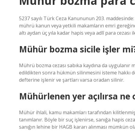
Mühür bozma para c
5237 sayılı Türk Ceza Kanununun 203. maddesinde: “
mührü kanun veya yetkili makamların emri gereğinc
altı aydan üç yıla kadar hapis veya adlî para cezası i
Mühür bozma sicile işler mi
Mührü bozma cezası sabıka kaydına da uygulanır mı
edildikten sonra hükmün silinmesini isteme hakkı 
defterine işlenir ve şartları varsa oradan silinir.
Mühürlenen yer açılırsa ne 
Mühür ihlali, kamu makamları tarafından kilitlenmiş
tanımlanır. Böyle bir suç işlenirse, sanığa hapis cez
sanığın lehine bir HAGB kararı alınması mümkün olab