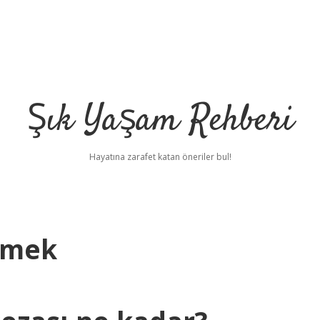
Şık Yaşam Rehberi
Hayatına zarafet katan öneriler bul!
emek