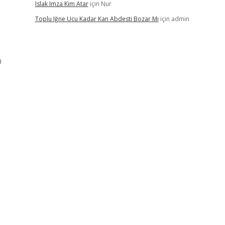
Islak Imza Kim Atar
için
Nur
Toplu Iğne Ucu Kadar Kan Abdesti Bozar Mı
için
admin
n