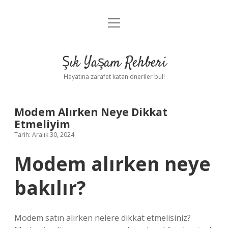
menüyü
Anasayfa
aç
Gizlilik Politikası
Şık Yaşam Rehberi
Yasal Uyarı
Hayatına zarafet katan öneriler bul!
Hakkımızda
Modem Alırken Neye Dikkat
Etmeliyim
Tarih: Aralık 30, 2024
Modem alırken neye
bakılır?
Modem satın alırken nelere dikkat etmelisiniz?