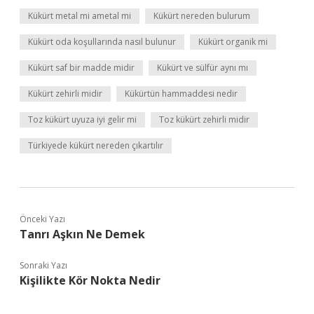
Kükürt metal mi ametal mi
Kükürt nereden bulurum
Kükürt oda koşullarında nasıl bulunur
Kükürt organik mi
Kükürt saf bir madde midir
Kükürt ve sülfür aynı mı
Kükürt zehirli midir
Kükürtün hammaddesi nedir
Toz kükürt uyuza iyi gelir mi
Toz kükürt zehirli midir
Türkiyede kükürt nereden çıkartılır
Önceki Yazı
Tanrı Aşkın Ne Demek
Sonraki Yazı
Kişilikte Kör Nokta Nedir