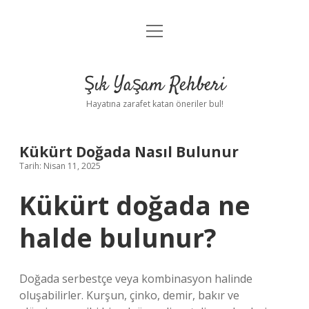
menüyü
Anasayfa
aç
Gizlilik Politikası
Şık Yaşam Rehberi
Yasal Uyarı
Hayatına zarafet katan öneriler bul!
Hakkımızda
Kükürt Doğada Nasıl Bulunur
Tarih: Nisan 11, 2025
Kükürt doğada ne
halde bulunur?
Doğada serbestçe veya kombinasyon halinde
oluşabilirler. Kurşun, çinko, demir, bakır ve