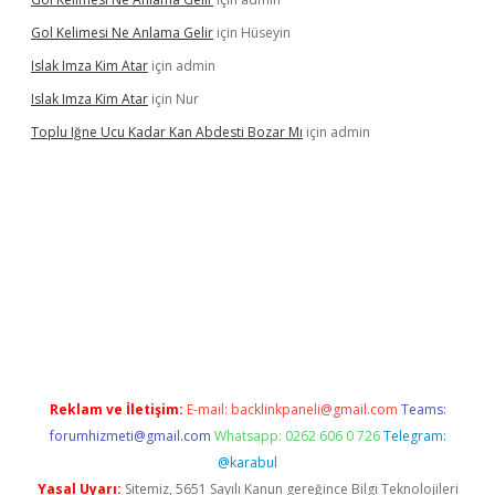
Gol Kelimesi Ne Anlama Gelir
için
Hüseyin
Islak Imza Kim Atar
için
admin
Islak Imza Kim Atar
için
Nur
Toplu Iğne Ucu Kadar Kan Abdesti Bozar Mı
için
admin
hiltonbet güvenilir mi
Reklam ve İletişim:
E-mail:
backlinkpaneli@gmail.com
Teams:
forumhizmeti@gmail.com
Whatsapp: 0262 606 0 726
Telegram:
@karabul
Yasal Uyarı:
Sitemiz, 5651 Sayılı Kanun gereğince Bilgi Teknolojileri