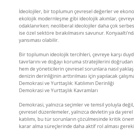
İdeolojiler, bir toplumun çevresel değerler ve ekonom
ekolojik modernleşme gibi ideolojik akımlar, çevreye 
odaklanırken; neoliberal ideolojiler daha çok serbe
ise özel sektöre bırakılmasını savunur. Konyaaltı’nda
yansıması olabilir.
Bir toplumun ideolojik tercihleri, çevreye karşı duy
tavırlarını ve doğayı koruma stratejilerini doğrudan 
hem de yöneticilerin çevresel sorunlara nasıl yaklaş
denizin derinliğinin arttırılması için yapılacak çalışma
Demokrasi ve Yurttaşlık: Katılımın Derinliği
Demokrasi ve Yurttaşlık Kavramları
Demokrasi, yalnızca seçimler ve temsil yoluyla değil,
çevresel düzenlemeler, yalnızca devletin ya da yerel 
katılımı, bu tür sorunların çözülmesinde kritik öneme 
karar alma süreçlerinde daha aktif rol alması gereki