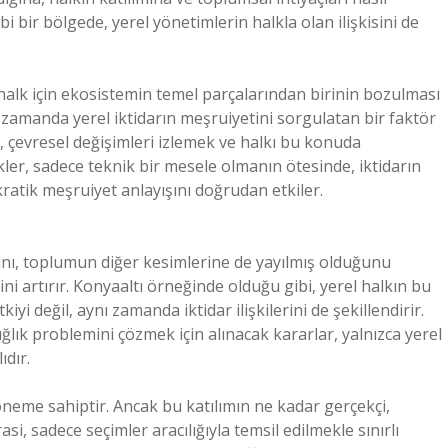
i bir bölgede, yerel yönetimlerin halkla olan ilişkisini de
halk için ekosistemin temel parçalarından birinin bozulması
 zamanda yerel iktidarın meşruiyetini sorgulatan bir faktör
, çevresel değişimleri izlemek ve halkı bu konuda
er, sadece teknik bir mesele olmanın ötesinde, iktidarın
ratik meşruiyet anlayışını doğrudan etkiler.
ını, toplumun diğer kesimlerine de yayılmış olduğunu
 artırır. Konyaaltı örneğinde olduğu gibi, yerel halkın bu
iyi değil, aynı zamanda iktidar ilişkilerini de şekillendirir.
ğlık problemini çözmek için alınacak kararlar, yalnızca yerel
ıdır.
 öneme sahiptir. Ancak bu katılımın ne kadar gerçekçi,
i, sadece seçimler aracılığıyla temsil edilmekle sınırlı