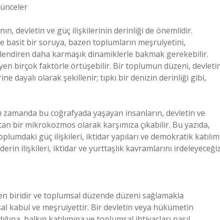
şünceler
n, devletin ve güç ilişkilerinin derinliği de önemlidir.
te basit bir soruya, bazen toplumların meşruiyetini,
killendiren daha karmaşık dinamiklerle bakmak gerekebilir.
leyen birçok faktörle örtüşebilir. Bir toplumun düzeni, devleti
e dayalı olarak şekillenir; tıpkı bir denizin derinliği gibi,
ynı zamanda bu coğrafyada yaşayan insanların, devletin ve
sıtan bir mikrokozmos olarak karşımıza çıkabilir. Bu yazıda,
plumdaki güç ilişkileri, iktidar yapıları ve demokratik katılım
rin ilişkileri, iktidar ve yurttaşlık kavramlarını irdeleyeceğiz
den biridir ve toplumsal düzende düzeni sağlamakla
sal kabul ve meşruiyettir. Bir devletin veya hükümetin
ına, halkın katılımına ve toplumsal ihtiyaçları nasıl