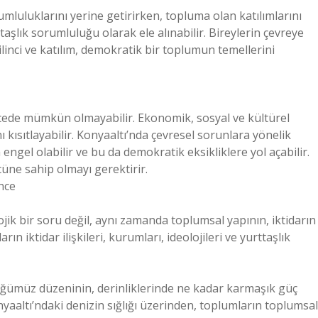
umluluklarını yerine getirirken, topluma olan katılımlarını
taşlık sorumluluğu olarak ele alınabilir. Bireylerin çevreye
inci ve katılım, demokratik bir toplumun temellerini
cede mümkün olmayabilir. Ekonomik, sosyal ve kültürel
ı kısıtlayabilir. Konyaaltı’nda çevresel sorunlara yönelik
a engel olabilir ve bu da demokratik eksikliklere yol açabilir.
cüne sahip olmayı gerektirir.
nce
ojik bir soru değil, aynı zamanda toplumsal yapının, iktidarın
ın iktidar ilişkileri, kurumları, ideolojileri ve yurttaşlık
düğümüz düzeninin, derinliklerinde ne kadar karmaşık güç
yaaltı’ndaki denizin sığlığı üzerinden, toplumların toplumsal