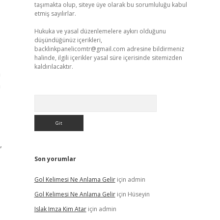
taşımakta olup, siteye üye olarak bu sorumluluğu kabul
etmiş sayılırlar.
Hukuka ve yasal düzenlemelere aykırı olduğunu
düşündüğünüz içerikleri,
backlinkpanelicomtr@gmail.com
adresine bildirmeniz
halinde, ilgili içerikler yasal süre içerisinde sitemizden
kaldırılacaktır.
a
a
Arama
,
Son yorumlar
Gol Kelimesi Ne Anlama Gelir
için
admin
Gol Kelimesi Ne Anlama Gelir
için
Hüseyin
Islak Imza Kim Atar
için
admin