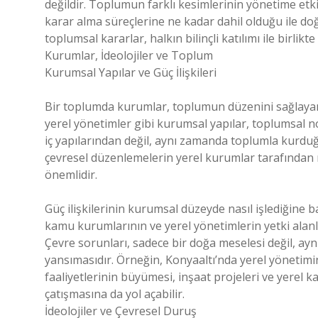
değildir. Toplumun farklı kesimlerinin yönetime etkis
karar alma süreçlerine ne kadar dahil olduğu ile doğr
toplumsal kararlar, halkın bilinçli katılımı ile birlik
Kurumlar, İdeolojiler ve Toplum
Kurumsal Yapılar ve Güç İlişkileri
Bir toplumda kurumlar, toplumun düzenini sağlayan 
yerel yönetimler gibi kurumsal yapılar, toplumsal no
iç yapılarından değil, aynı zamanda toplumla kurduğ
çevresel düzenlemelerin yerel kurumlar tarafından nas
önemlidir.
Güç ilişkilerinin kurumsal düzeyde nasıl işlediğine ba
kamu kurumlarının ve yerel yönetimlerin yetki alanla
Çevre sorunları, sadece bir doğa meselesi değil, aynı
yansımasıdır. Örneğin, Konyaaltı’nda yerel yönetim
faaliyetlerinin büyümesi, inşaat projeleri ve yerel kal
çatışmasına da yol açabilir.
İdeolojiler ve Çevresel Duruş