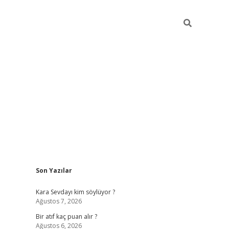
Sidebar
Son Yazılar
hiltonbet güvenilir mi
Kara Sevdayı kim söylüyor ?
Ağustos 7, 2026
Bir atıf kaç puan alır ?
Ağustos 6, 2026