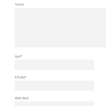
Yorum
İsim*
E-Posta*
Web Sitesi