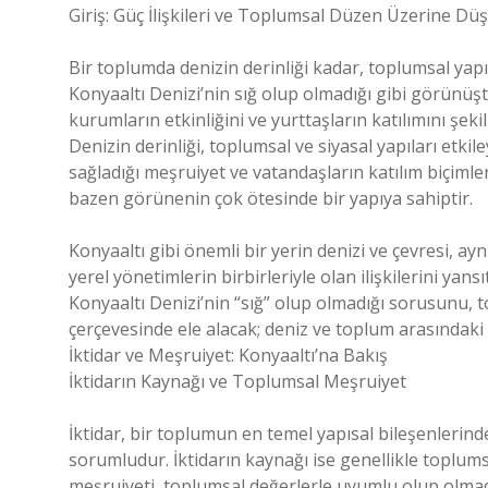
Giriş: Güç İlişkileri ve Toplumsal Düzen Üzerine Dü
Bir toplumda denizin derinliği kadar, toplumsal yapını
Konyaaltı Denizi’nin sığ olup olmadığı gibi görünüş
kurumların etkinliğini ve yurttaşların katılımını şe
Denizin derinliği, toplumsal ve siyasal yapıları etki
sağladığı meşruiyet ve vatandaşların katılım biçimlerin
bazen görünenin çok ötesinde bir yapıya sahiptir.
Konyaaltı gibi önemli bir yerin denizi ve çevresi, a
yerel yönetimlerin birbirleriyle olan ilişkilerini yan
Konyaaltı Denizi’nin “sığ” olup olmadığı sorusunu, to
çerçevesinde ele alacak; deniz ve toplum arasındaki de
İktidar ve Meşruiyet: Konyaaltı’na Bakış
İktidarın Kaynağı ve Toplumsal Meşruiyet
İktidar, bir toplumun en temel yapısal bileşenlerin
sorumludur. İktidarın kaynağı ise genellikle toplum
meşruiyeti, toplumsal değerlerle uyumlu olup olmadığ