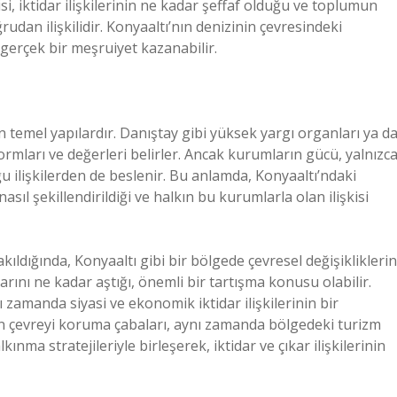
i, iktidar ilişkilerinin ne kadar şeffaf olduğu ve toplumun
udan ilişkilidir. Konyaaltı’nın denizinin çevresindeki
te gerçek bir meşruiyet kazanabilir.
temel yapılardır. Danıştay gibi yüksek yargı organları ya d
rmları ve değerleri belirler. Ancak kurumların gücü, yalnızc
u ilişkilerden de beslenir. Bu anlamda, Konyaaltı’ndaki
ıl şekillendirildiği ve halkın bu kurumlarla olan ilişkisi
kıldığında, Konyaaltı gibi bir bölgede çevresel değişikliklerin
rını ne kadar aştığı, önemli bir tartışma konusu olabilir.
 zamanda siyasi ve ekonomik iktidar ilişkilerinin bir
in çevreyi koruma çabaları, aynı zamanda bölgedeki turizm
kınma stratejileriyle birleşerek, iktidar ve çıkar ilişkilerinin