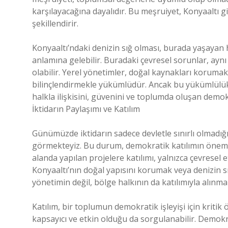
karşılayacağına dayalıdır. Bu meşruiyet, Konyaaltı gib
şekillendirir.
Konyaaltı’ndaki denizin sığ olması, burada yaşayan 
anlamına gelebilir. Buradaki çevresel sorunlar, aynı
olabilir. Yerel yönetimler, doğal kaynakları korumak
bilinçlendirmekle yükümlüdür. Ancak bu yükümlülükl
halkla ilişkisini, güvenini ve toplumda oluşan demok
İktidarın Paylaşımı ve Katılım
Günümüzde iktidarın sadece devletle sınırlı olmadığ
görmekteyiz. Bu durum, demokratik katılımın önemini
alanda yapılan projelere katılımı, yalnızca çevresel etk
Konyaaltı’nın doğal yapısını korumak veya denizin sı
yönetimin değil, bölge halkının da katılımıyla alınmal
Katılım, bir toplumun demokratik işleyişi için kritik
kapsayıcı ve etkin olduğu da sorgulanabilir. Demokras