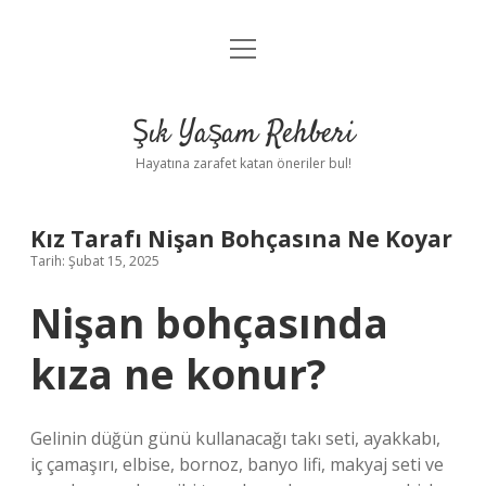
menüyü
Anasayfa
aç
Gizlilik Politikası
Şık Yaşam Rehberi
Yasal Uyarı
Hayatına zarafet katan öneriler bul!
Hakkımızda
Kız Tarafı Nişan Bohçasına Ne Koyar
Tarih: Şubat 15, 2025
Nişan bohçasında
kıza ne konur?
Gelinin düğün günü kullanacağı takı seti, ayakkabı,
iç çamaşırı, elbise, bornoz, banyo lifi, makyaj seti ve