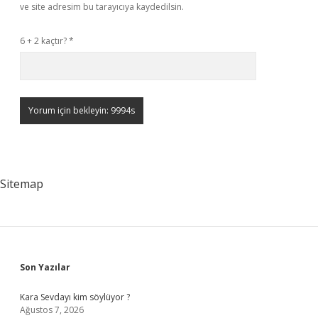
ve site adresim bu tarayıcıya kaydedilsin.
6 + 2 kaçtır?
*
Sitemap
Sidebar
Son Yazılar
Kara Sevdayı kim söylüyor ?
Ağustos 7, 2026