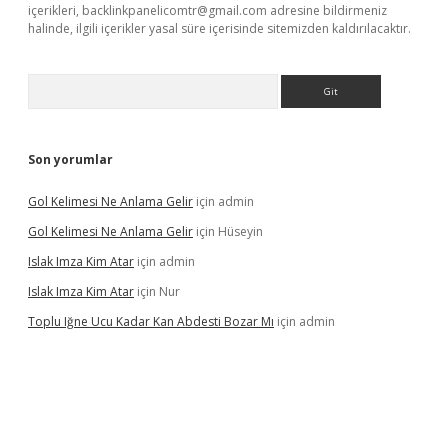
içerikleri,
backlinkpanelicomtr@gmail.com
adresine bildirmeniz
halinde, ilgili içerikler yasal süre içerisinde sitemizden kaldırılacaktır.
Arama
Son yorumlar
Gol Kelimesi Ne Anlama Gelir
için
admin
Gol Kelimesi Ne Anlama Gelir
için
Hüseyin
Islak Imza Kim Atar
için
admin
Islak Imza Kim Atar
için
Nur
Toplu Iğne Ucu Kadar Kan Abdesti Bozar Mı
için
admin