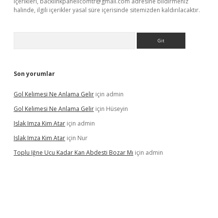
içerikleri,
backlinkpanelicomtr@gmail.com
adresine bildirmeniz
halinde, ilgili içerikler yasal süre içerisinde sitemizden kaldırılacaktır.
Arama
Son yorumlar
Gol Kelimesi Ne Anlama Gelir
için
admin
Gol Kelimesi Ne Anlama Gelir
için
Hüseyin
Islak Imza Kim Atar
için
admin
Islak Imza Kim Atar
için
Nur
Toplu Iğne Ucu Kadar Kan Abdesti Bozar Mı
için
admin