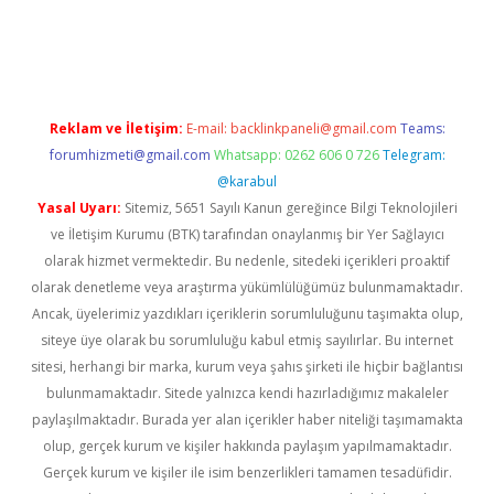
ir mi
Reklam ve İletişim:
E-mail:
backlinkpaneli@gmail.com
Teams:
forumhizmeti@gmail.com
Whatsapp: 0262 606 0 726
Telegram:
@karabul
Yasal Uyarı:
Sitemiz, 5651 Sayılı Kanun gereğince Bilgi Teknolojileri
ve İletişim Kurumu (BTK) tarafından onaylanmış bir Yer Sağlayıcı
olarak hizmet vermektedir. Bu nedenle, sitedeki içerikleri proaktif
olarak denetleme veya araştırma yükümlülüğümüz bulunmamaktadır.
Ancak, üyelerimiz yazdıkları içeriklerin sorumluluğunu taşımakta olup,
siteye üye olarak bu sorumluluğu kabul etmiş sayılırlar. Bu internet
sitesi, herhangi bir marka, kurum veya şahıs şirketi ile hiçbir bağlantısı
bulunmamaktadır. Sitede yalnızca kendi hazırladığımız makaleler
paylaşılmaktadır. Burada yer alan içerikler haber niteliği taşımamakta
olup, gerçek kurum ve kişiler hakkında paylaşım yapılmamaktadır.
Gerçek kurum ve kişiler ile isim benzerlikleri tamamen tesadüfidir.