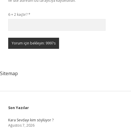
ve site adresim bu tarayıcıya kaydedilsin.
6 + 2 kaçtır?
*
Sitemap
Sidebar
Son Yazılar
Kara Sevdayı kim söylüyor ?
Ağustos 7, 2026