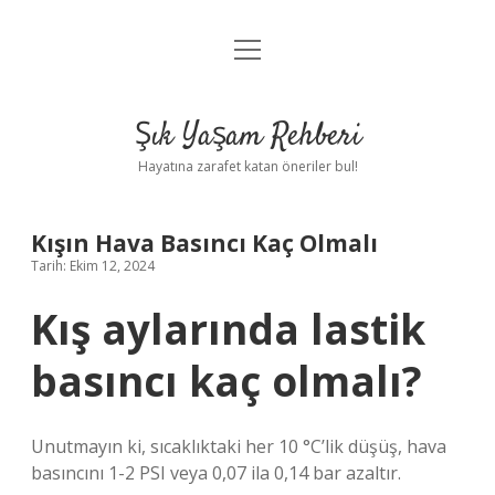
menüyü
Anasayfa
aç
Gizlilik Politikası
Şık Yaşam Rehberi
Yasal Uyarı
Hayatına zarafet katan öneriler bul!
Hakkımızda
Kışın Hava Basıncı Kaç Olmalı
Tarih: Ekim 12, 2024
Kış aylarında lastik
basıncı kaç olmalı?
Unutmayın ki, sıcaklıktaki her 10 °C’lik düşüş, hava
basıncını 1-2 PSI veya 0,07 ila 0,14 bar azaltır.