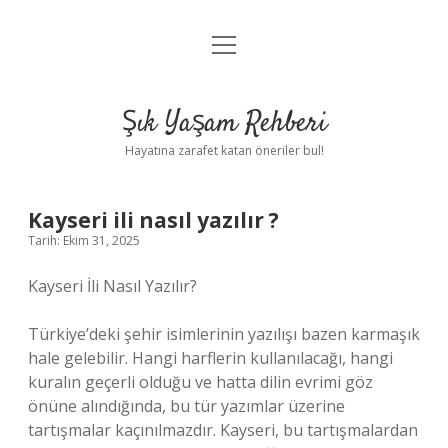
menüyü
Anasayfa
aç
Gizlilik Politikası
Şık Yaşam Rehberi
Yasal Uyarı
Hayatına zarafet katan öneriler bul!
Hakkımızda
Kayseri ili nasıl yazılır ?
Tarih: Ekim 31, 2025
Kayseri İli Nasıl Yazılır?
Türkiye’deki şehir isimlerinin yazılışı bazen karmaşık
hale gelebilir. Hangi harflerin kullanılacağı, hangi
kuralın geçerli olduğu ve hatta dilin evrimi göz
önüne alındığında, bu tür yazımlar üzerine
tartışmalar kaçınılmazdır. Kayseri, bu tartışmalardan