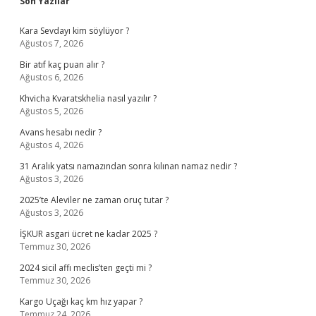
Sidebar
Son Yazılar
Kara Sevdayı kim söylüyor ?
Ağustos 7, 2026
Bir atıf kaç puan alır ?
Ağustos 6, 2026
Khvicha Kvaratskhelia nasıl yazılır ?
Ağustos 5, 2026
Avans hesabı nedir ?
Ağustos 4, 2026
31 Aralık yatsı namazından sonra kılınan namaz nedir ?
Ağustos 3, 2026
2025’te Aleviler ne zaman oruç tutar ?
Ağustos 3, 2026
İŞKUR asgari ücret ne kadar 2025 ?
Temmuz 30, 2026
2024 sicil affı meclis’ten geçti mi ?
Temmuz 30, 2026
Kargo Uçağı kaç km hız yapar ?
Temmuz 24, 2026