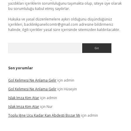
yazdıkları içeriklerin sorumluluğunu taşımakta olup, siteye üye olarak
bu sorumluluğu kabul etmiş sayılırlar.
Hukuka ve yasal düzenlemelere aykırı olduğunu düşündüğünüz
içerikleri,
backlinkpanelicomtr@gmail.com
adresine bildirmeniz
halinde, ilgili içerikler yasal süre içerisinde sitemizden kaldırılacaktır.
Arama
Son yorumlar
Gol Kelimesi Ne Anlama Gelir
için
admin
Gol Kelimesi Ne Anlama Gelir
için
Hüseyin
Islak Imza Kim Atar
için
admin
Islak Imza Kim Atar
için
Nur
Toplu Iğne Ucu Kadar Kan Abdesti Bozar Mı
için
admin