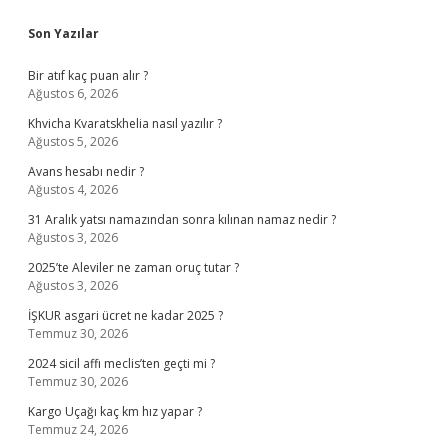
Sidebar
Son Yazılar
Bir atıf kaç puan alır ?
Ağustos 6, 2026
Khvicha Kvaratskhelia nasıl yazılır ?
Ağustos 5, 2026
Avans hesabı nedir ?
Ağustos 4, 2026
31 Aralık yatsı namazından sonra kılınan namaz nedir ?
Ağustos 3, 2026
2025’te Aleviler ne zaman oruç tutar ?
Ağustos 3, 2026
İŞKUR asgari ücret ne kadar 2025 ?
Temmuz 30, 2026
2024 sicil affı meclis’ten geçti mi ?
Temmuz 30, 2026
Kargo Uçağı kaç km hız yapar ?
Temmuz 24, 2026