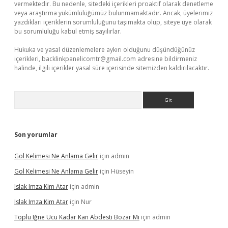
vermektedir. Bu nedenle, sitedeki içerikleri proaktif olarak denetleme
veya araştırma yükümlülüğümüz bulunmamaktadır. Ancak, üyelerimiz
yazdıkları içeriklerin sorumluluğunu taşımakta olup, siteye üye olarak
bu sorumluluğu kabul etmiş sayılırlar.
Hukuka ve yasal düzenlemelere aykırı olduğunu düşündüğünüz
içerikleri,
backlinkpanelicomtr@gmail.com
adresine bildirmeniz
halinde, ilgili içerikler yasal süre içerisinde sitemizden kaldırılacaktır.
Arama
Son yorumlar
Gol Kelimesi Ne Anlama Gelir
için
admin
Gol Kelimesi Ne Anlama Gelir
için
Hüseyin
Islak Imza Kim Atar
için
admin
Islak Imza Kim Atar
için
Nur
Toplu Iğne Ucu Kadar Kan Abdesti Bozar Mı
için
admin