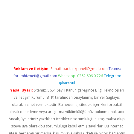
hiltonbet güvenilir mi
Reklam ve İletişim:
E-mail:
backlinkpaneli@gmail.com
Teams:
forumhizmeti@gmail.com
Whatsapp: 0262 606 0 726
Telegram:
@karabul
Yasal Uyarı:
Sitemiz, 5651 Sayılı Kanun gereğince Bilgi Teknolojileri
ve İletişim Kurumu (BTK) tarafından onaylanmış bir Yer Sağlayıcı
olarak hizmet vermektedir. Bu nedenle, sitedeki içerikleri proaktif
olarak denetleme veya araştırma yükümlülüğümüz bulunmamaktadır.
Ancak, üyelerimiz yazdıkları içeriklerin sorumluluğunu taşımakta olup,
siteye üye olarak bu sorumluluğu kabul etmiş sayılırlar. Bu internet
sitesi, herhangi bir marka, kurum veya şahıs şirketi ile hiçbir bağlantısı