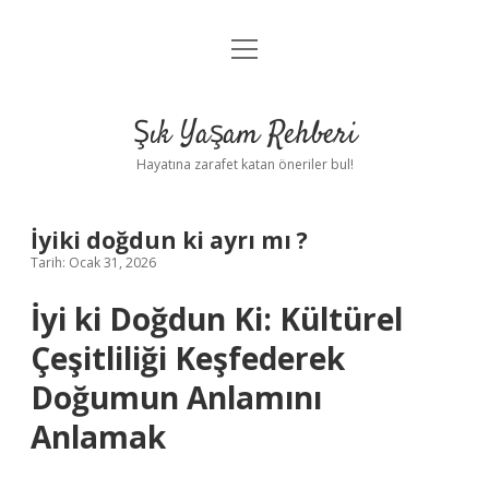
menüyü
Anasayfa
aç
Gizlilik Politikası
Şık Yaşam Rehberi
Yasal Uyarı
Hayatına zarafet katan öneriler bul!
Hakkımızda
İyiki doğdun ki ayrı mı ?
Tarih: Ocak 31, 2026
İyi ki Doğdun Ki: Kültürel
Çeşitliliği Keşfederek
Doğumun Anlamını
Anlamak