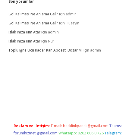
Son yorumlar
Gol Kelimesi Ne Anlama Gelir
için
admin
Gol Kelimesi Ne Anlama Gelir
için
Hüseyin
Islak Imza Kim Atar
için
admin
Islak Imza Kim Atar
için
Nur
Toplu Iğne Ucu Kadar Kan Abdesti Bozar Mı
için
admin
 mi
Reklam ve İletişim:
E-mail:
backlinkpaneli@gmail.com
Teams:
forumhizmeti@gmail.com
Whatsapp: 0262 606 0 726
Telegram: