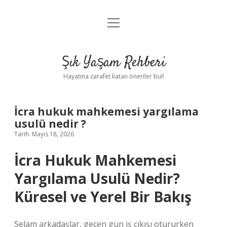
menüyü
Anasayfa
aç
Gizlilik Politikası
Şık Yaşam Rehberi
Yasal Uyarı
Hayatına zarafet katan öneriler bul!
Hakkımızda
İcra hukuk mahkemesi yargılama
usulü nedir ?
Tarih: Mayıs 18, 2026
İcra Hukuk Mahkemesi
Yargılama Usulü Nedir?
Küresel ve Yerel Bir Bakış
Selam arkadaşlar, geçen gün iş çıkışı otururken