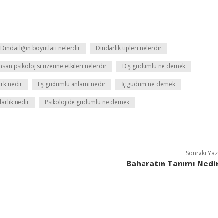
Dindarlığın boyutları nelerdir
Dindarlık tipleri nelerdir
nsan psikolojisi üzerine etkileri nelerdir
Dış güdümlü ne demek
ark nedir
Eş güdümlü anlamı nedir
İç güdüm ne demek
arlık nedir
Psikolojide güdümlü ne demek
Sonraki Yaz
Baharatın Tanımı Nedi