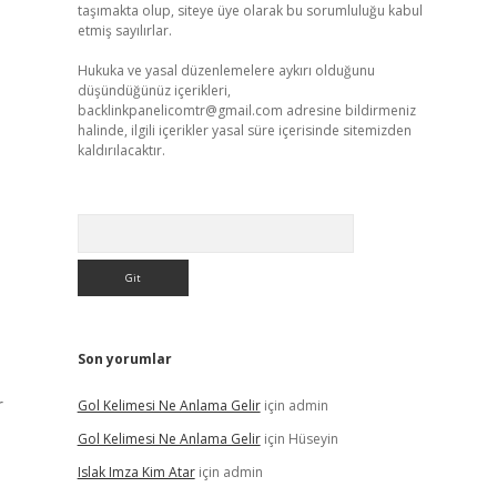
taşımakta olup, siteye üye olarak bu sorumluluğu kabul
etmiş sayılırlar.
Hukuka ve yasal düzenlemelere aykırı olduğunu
düşündüğünüz içerikleri,
backlinkpanelicomtr@gmail.com
adresine bildirmeniz
halinde, ilgili içerikler yasal süre içerisinde sitemizden
kaldırılacaktır.
Arama
Son yorumlar
r
Gol Kelimesi Ne Anlama Gelir
için
admin
Gol Kelimesi Ne Anlama Gelir
için
Hüseyin
Islak Imza Kim Atar
için
admin