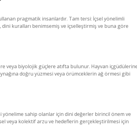
?
llanan pragmatik insanlardır. Tam tersi: İçsel yönelimli
 dini kuralları benimsemiş ve içselleştirmiş ve buna göre
re veya biyolojik güçlere atıfta bulunur. Hayvan içgüdülerin
aynağına doğru yüzmesi veya örümceklerin ağ örmesi gibi
i yönelime sahip olanlar için dini değerler birincil önem ve
l veya kolektif arzu ve hedeflerin gerçekleştirilmesi için