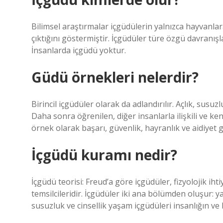
Bilimsel araştırmalar içgüdülerin yalnızca hayvanla
çıktığını göstermiştir. İçgüdüler türe özgü davranışl
İnsanlarda içgüdü yoktur.
Güdü örnekleri nelerdir?
Birincil içgüdüler olarak da adlandırılır. Açlık, susuz
Daha sonra öğrenilen, diğer insanlarla ilişkili ve k
örnek olarak başarı, güvenlik, hayranlık ve aidiyet gib
İçgüdü kuramı nedir?
İçgüdü teorisi: Freud’a göre içgüdüler, fizyolojik ihti
temsilcileridir. İçgüdüler iki ana bölümden oluşur: 
susuzluk ve cinsellik yaşam içgüdüleri insanlığın ve 