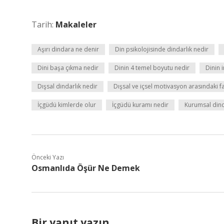
Tarih:
Makaleler
Aşırı dindara ne denir
Din psikolojisinde dindarlık nedir
Dini başa çıkma nedir
Dinin 4 temel boyutu nedir
Dinin i
Dışsal dindarlık nedir
Dışsal ve içsel motivasyon arasındaki f
İçgüdü kimlerde olur
İçgüdü kuramı nedir
Kurumsal dind
Önceki Yazı
Osmanlıda Öşür Ne Demek
Bir yanıt yazın