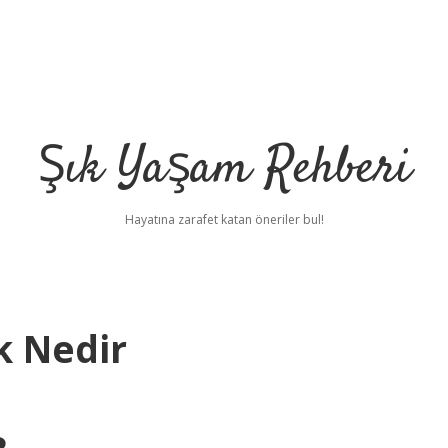
Şık Yaşam Rehberi
Hayatına zarafet katan öneriler bul!
k Nedir