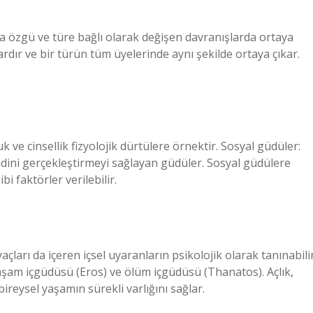
ra özgü ve türe bağlı olarak değişen davranışlarda ortaya
ardır ve bir türün tüm üyelerinde aynı şekilde ortaya çıkar.
luk ve cinsellik fizyolojik dürtülere örnektir. Sosyal güdüler:
endini gerçekleştirmeyi sağlayan güdüler. Sosyal güdülere
i faktörler verilebilir.
yaçları da içeren içsel uyaranların psikolojik olarak tanınabili
yaşam içgüdüsü (Eros) ve ölüm içgüdüsü (Thanatos). Açlık,
bireysel yaşamın sürekli varlığını sağlar.