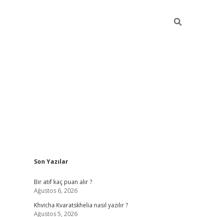
Sidebar
Son Yazılar
hiltonbet güvenilir mi
Bir atıf kaç puan alır ?
Ağustos 6, 2026
Khvicha Kvaratskhelia nasıl yazılır ?
Ağustos 5, 2026