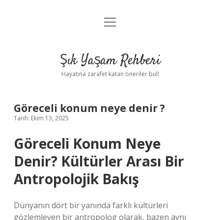
menüyü
Anasayfa
aç
Gizlilik Politikası
Şık Yaşam Rehberi
Yasal Uyarı
Hayatına zarafet katan öneriler bul!
Hakkımızda
Göreceli konum neye denir ?
Tarih: Ekim 13, 2025
Göreceli Konum Neye
Denir? Kültürler Arası Bir
Antropolojik Bakış
Dünyanın dört bir yanında farklı kültürleri
gözlemleyen bir antropolog olarak, bazen aynı