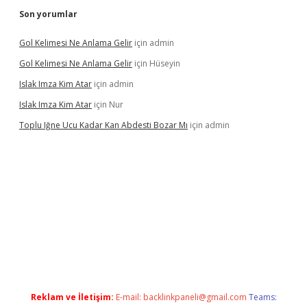
Son yorumlar
Gol Kelimesi Ne Anlama Gelir
için
admin
Gol Kelimesi Ne Anlama Gelir
için
Hüseyin
Islak Imza Kim Atar
için
admin
Islak Imza Kim Atar
için
Nur
Toplu Iğne Ucu Kadar Kan Abdesti Bozar Mı
için
admin
mi
Reklam ve İletişim:
E-mail:
backlinkpaneli@gmail.com
Teams: