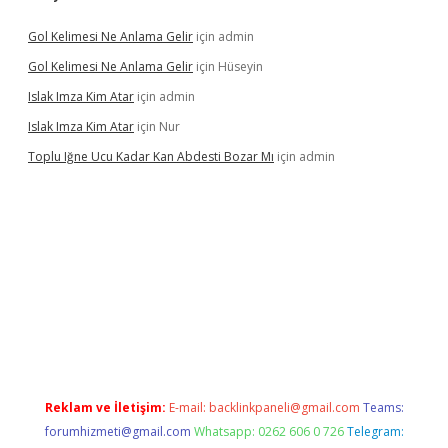
Gol Kelimesi Ne Anlama Gelir
için
admin
Gol Kelimesi Ne Anlama Gelir
için
Hüseyin
Islak Imza Kim Atar
için
admin
Islak Imza Kim Atar
için
Nur
Toplu Iğne Ucu Kadar Kan Abdesti Bozar Mı
için
admin
i
Reklam ve İletişim:
E-mail:
backlinkpaneli@gmail.com
Teams:
forumhizmeti@gmail.com
Whatsapp: 0262 606 0 726
Telegram: