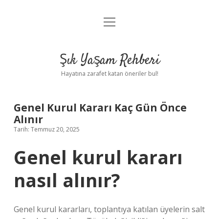
menüyü
Anasayfa
aç
Gizlilik Politikası
Şık Yaşam Rehberi
Yasal Uyarı
Hayatına zarafet katan öneriler bul!
Hakkımızda
Genel Kurul Kararı Kaç Gün Önce
Alınır
Tarih: Temmuz 20, 2025
Genel kurul kararı
nasıl alınır?
Genel kurul kararları, toplantıya katılan üyelerin salt