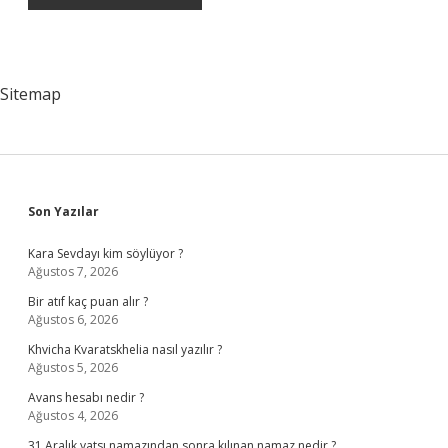
Sitemap
Sidebar
Son Yazılar
Kara Sevdayı kim söylüyor ?
Ağustos 7, 2026
Bir atıf kaç puan alır ?
Ağustos 6, 2026
Khvicha Kvaratskhelia nasıl yazılır ?
Ağustos 5, 2026
Avans hesabı nedir ?
Ağustos 4, 2026
31 Aralık yatsı namazından sonra kılınan namaz nedir ?