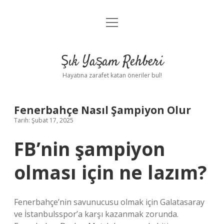
menüyü
Anasayfa
aç
Gizlilik Politikası
Şık Yaşam Rehberi
Yasal Uyarı
Hayatına zarafet katan öneriler bul!
Hakkımızda
Fenerbahçe Nasıl Şampiyon Olur
Tarih: Şubat 17, 2025
FB’nin şampiyon
olması için ne lazım?
Fenerbahçe’nin savunucusu olmak için Galatasaray
ve İstanbulsspor’a karşı kazanmak zorunda.