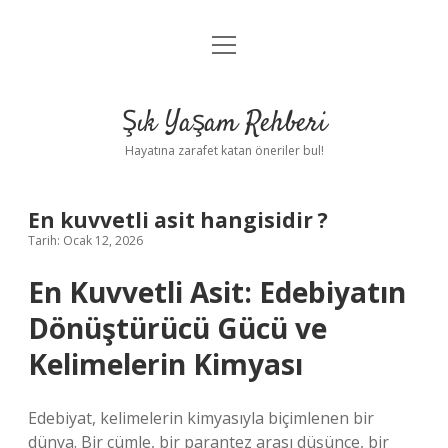
menüyü
Anasayfa
aç
Gizlilik Politikası
Şık Yaşam Rehberi
Yasal Uyarı
Hayatına zarafet katan öneriler bul!
Hakkımızda
En kuvvetli asit hangisidir ?
Tarih: Ocak 12, 2026
En Kuvvetli Asit: Edebiyatın
Dönüştürücü Gücü ve
Kelimelerin Kimyası
Edebiyat, kelimelerin kimyasıyla biçimlenen bir
dünya. Bir cümle, bir parantez arası düşünce, bir