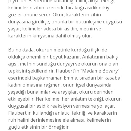
Joyce’un eserlerinde kullandığı bilinç akışı tekniği,
kelimelerin zihin üzerinde bıraktığı asidik etkiyi
gözler önüne serer. Okur, karakterin zihin
dünyasına girdikçe, onunla bir bütünleşme duygusu
yaşar; kelimeler adeta bir asidin, metnin ve
karakterin kimyasına dahil olmuş olur.
Bu noktada, okurun metinle kurduğu ilişki de
oldukça önemli bir boyut kazanır. Anlatıcının bakış
açısı, metnin sunduğu dünyayı ve okurun ona olan
tepkisini şekillendirir. Flaubert’in “Madame Bovary”
eserindeki başkahraman Emma, sıradan bir kasaba
kadını olmasına rağmen, onun içsel dünyasında
yaşadığı bunalımlar ve arayışlar, okuru derinden
etkileyebilir. Her kelime, her anlatım tekniği, okurun
duygusal bir asidik reaksiyon vermesine yol açar.
Flaubert’in kullandığı anlatıcı tekniği ve karakterin
ruh halini derinlemesine ele alması, kelimelerin
güçlü etkisinin bir örneğidir.