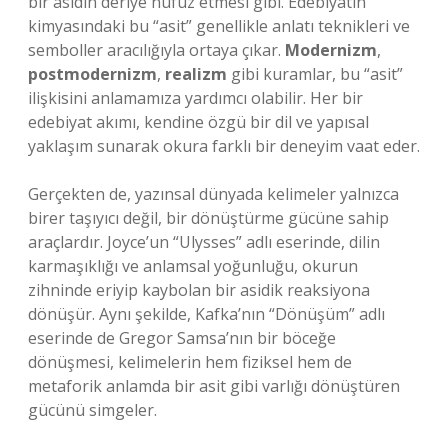
bir asidin deriye nüfuz etmesi gibi. Edebiyatın
kimyasındaki bu “asit” genellikle anlatı teknikleri ve
semboller aracılığıyla ortaya çıkar.
Modernizm
,
postmodernizm
,
realizm
gibi kuramlar, bu “asit”
ilişkisini anlamamıza yardımcı olabilir. Her bir
edebiyat akımı, kendine özgü bir dil ve yapısal
yaklaşım sunarak okura farklı bir deneyim vaat eder.
Gerçekten de, yazınsal dünyada kelimeler yalnızca
birer taşıyıcı değil, bir dönüştürme gücüne sahip
araçlardır. Joyce’un “Ulysses” adlı eserinde, dilin
karmaşıklığı ve anlamsal yoğunluğu, okurun
zihninde eriyip kaybolan bir asidik reaksiyona
dönüşür. Aynı şekilde, Kafka’nın “Dönüşüm” adlı
eserinde de Gregor Samsa’nın bir böceğe
dönüşmesi, kelimelerin hem fiziksel hem de
metaforik anlamda bir asit gibi varlığı dönüştüren
gücünü simgeler.