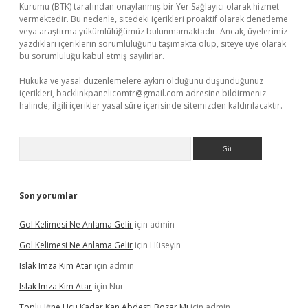
Kurumu (BTK) tarafından onaylanmış bir Yer Sağlayıcı olarak hizmet
vermektedir. Bu nedenle, sitedeki içerikleri proaktif olarak denetleme
veya araştırma yükümlülüğümüz bulunmamaktadır. Ancak, üyelerimiz
yazdıkları içeriklerin sorumluluğunu taşımakta olup, siteye üye olarak
bu sorumluluğu kabul etmiş sayılırlar.
Hukuka ve yasal düzenlemelere aykırı olduğunu düşündüğünüz
içerikleri,
backlinkpanelicomtr@gmail.com
adresine bildirmeniz
halinde, ilgili içerikler yasal süre içerisinde sitemizden kaldırılacaktır.
Arama
Son yorumlar
Gol Kelimesi Ne Anlama Gelir
için
admin
Gol Kelimesi Ne Anlama Gelir
için
Hüseyin
Islak Imza Kim Atar
için
admin
Islak Imza Kim Atar
için
Nur
Toplu Iğne Ucu Kadar Kan Abdesti Bozar Mı
için
admin