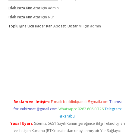
Islak Imza Kim Atar
için
admin
Islak Imza Kim Atar
için
Nur
Toplu Iğne Ucu Kadar Kan Abdesti Bozar Mı
için
admin
hiltonbet güvenilir mi
Reklam ve İletişim:
E-mail:
backlinkpaneli@gmail.com
Teams:
forumhizmeti@gmail.com
Whatsapp: 0262 606 0 726
Telegram:
@karabul
Yasal Uyarı:
Sitemiz, 5651 Sayılı Kanun gereğince Bilgi Teknolojileri
ve İletişim Kurumu (BTK) tarafından onaylanmış bir Yer Sağlayıcı