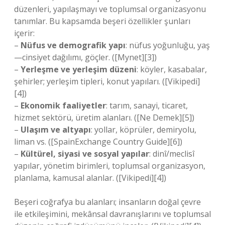
düzenleri, yapılaşmayı ve toplumsal organizasyonu
tanımlar. Bu kapsamda beşeri özellikler şunları
içerir:
–
Nüfus ve demografik yapı
: nüfus yoğunluğu, yaş
—cinsiyet dağılımı, göçler. ([Mynet][3])
–
Yerleşme ve yerleşim düzeni
: köyler, kasabalar,
şehirler; yerleşim tipleri, konut yapıları. ([Vikipedi]
[4])
–
Ekonomik faaliyetler
: tarım, sanayi, ticaret,
hizmet sektörü, üretim alanları. ([Ne Demek][5])
–
Ulaşım ve altyapı
: yollar, köprüler, demiryolu,
liman vs. ([SpainExchange Country Guide][6])
–
Kültürel, siyasi ve sosyal yapılar
: dinî/meclisî
yapılar, yönetim birimleri, toplumsal organizasyon,
planlama, kamusal alanlar. ([Vikipedi][4])
Beşeri coğrafya bu alanları; insanların doğal çevre
ile etkileşimini, mekânsal davranışlarını ve toplumsal