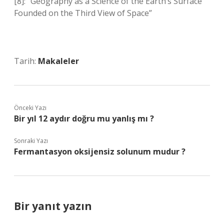
[8]: “Geography as a Science of the Earth’s Surface
Founded on the Third View of Space”
Tarih:
Makaleler
Önceki Yazı
Bir yıl 12 aydır doğru mu yanlış mı ?
Sonraki Yazı
Fermantasyon oksijensiz solunum mudur ?
Bir yanıt yazın