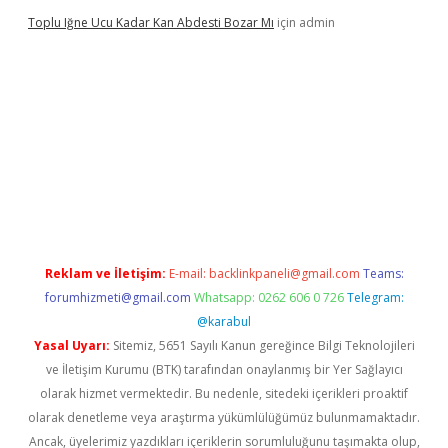
Toplu Iğne Ucu Kadar Kan Abdesti Bozar Mı
için
admin
hiltonbet güvenilir mi
Reklam ve İletişim:
E-mail:
backlinkpaneli@gmail.com
Teams:
forumhizmeti@gmail.com
Whatsapp: 0262 606 0 726
Telegram:
@karabul
Yasal Uyarı:
Sitemiz, 5651 Sayılı Kanun gereğince Bilgi Teknolojileri
ve İletişim Kurumu (BTK) tarafından onaylanmış bir Yer Sağlayıcı
olarak hizmet vermektedir. Bu nedenle, sitedeki içerikleri proaktif
olarak denetleme veya araştırma yükümlülüğümüz bulunmamaktadır.
Ancak, üyelerimiz yazdıkları içeriklerin sorumluluğunu taşımakta olup,