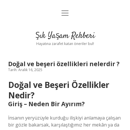
menüyü
Anasayfa
aç
Gizlilik Politikası
Şık Yaşam Rehberi
Yasal Uyarı
Hayatına zarafet katan öneriler bul!
Hakkımızda
Doğal ve beşeri özellikleri nelerdir ?
Tarih: Aralık 16, 2025
Doğal ve Beşeri Özellikler
Nedir?
Giriş – Neden Bir Ayırım?
İnsanın yeryüzüyle kurduğu ilişkiyi anlamaya çalışan
bir gözle bakarsak, karşılaştığımız her mekân ya da