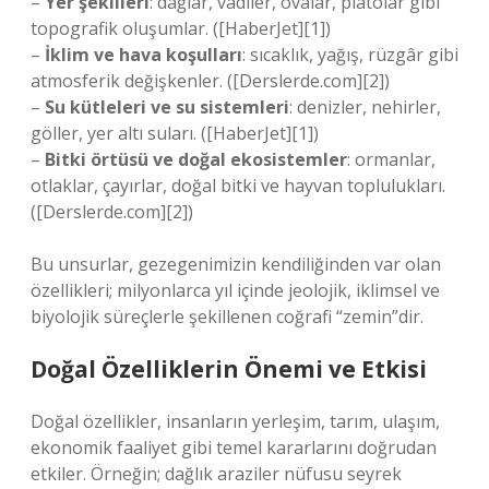
–
Yer şekilleri
: dağlar, vadiler, ovalar, platolar gibi
topografik oluşumlar. ([HaberJet][1])
–
İklim ve hava koşulları
: sıcaklık, yağış, rüzgâr gibi
atmosferik değişkenler. ([Derslerde.com][2])
–
Su kütleleri ve su sistemleri
: denizler, nehirler,
göller, yer altı suları. ([HaberJet][1])
–
Bitki örtüsü ve doğal ekosistemler
: ormanlar,
otlaklar, çayırlar, doğal bitki ve hayvan toplulukları.
([Derslerde.com][2])
Bu unsurlar, gezegenimizin kendiliğinden var olan
özellikleri; milyonlarca yıl içinde jeolojik, iklimsel ve
biyolojik süreçlerle şekillenen coğrafi “zemin”dir.
Doğal Özelliklerin Önemi ve Etkisi
Doğal özellikler, insanların yerleşim, tarım, ulaşım,
ekonomik faaliyet gibi temel kararlarını doğrudan
etkiler. Örneğin; dağlık araziler nüfusu seyrek