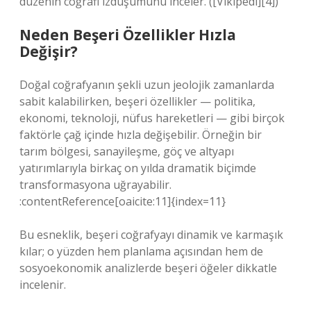
düzenin coğrafi izdüşümünü inceler. ([Vikipedi][4])
Neden Beşeri Özellikler Hızla
Değişir?
Doğal coğrafyanın şekli uzun jeolojik zamanlarda
sabit kalabilirken, beşeri özellikler — politika,
ekonomi, teknoloji, nüfus hareketleri — gibi birçok
faktörle çağ içinde hızla değişebilir. Örneğin bir
tarım bölgesi, sanayileşme, göç ve altyapı
yatırımlarıyla birkaç on yılda dramatik biçimde
transformasyona uğrayabilir.
:contentReference[oaicite:11]{index=11}
Bu esneklik, beşeri coğrafyayı dinamik ve karmaşık
kılar; o yüzden hem planlama açısından hem de
sosyoekonomik analizlerde beşeri öğeler dikkatle
incelenir.