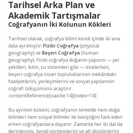
Tarihsel Arka Plan ve
Akademik Tartışmalar
Coğrafyanın İki Kolunun Kökleri
Tarihsel olarak, coğrafya bilimi kendi içinde iki ana
dala ayrılmıştır:
Fiziki Coğrafya
(physical
geography) ve
Beşeri Coğrafya
(human
geography). Fiziki coğrafya doğanın yapısını — yer
şekilleri, iklim, su sistemleri gibi — incelerken,
beşeri coğrafya insan topluluklarının mekândaki
faaliyetlerini, yerleşimlerini ve sosyal yapılarının
coğrafi izdüşümünü araştırır.
:contentReference[oaicite:14]{index=14}
Bu ayrımın kökeni, coğrafyanın temelde hem doğa
bilimleri hem sosyal bilimler ile kesiştiğini fark eden
erken coğrafyacılara dayanır. Zamanla her iki dal da
derinleşmiş, kendi yöntemlerini ve alt disiplinlerini