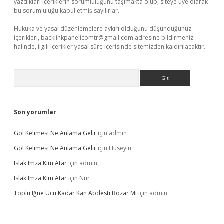
yazdıkları içeriklerin sorumluluğunu taşımakta olup, siteye üye olarak
bu sorumluluğu kabul etmiş sayılırlar.
Hukuka ve yasal düzenlemelere aykırı olduğunu düşündüğünüz
içerikleri,
backlinkpanelicomtr@gmail.com
adresine bildirmeniz
halinde, ilgili içerikler yasal süre içerisinde sitemizden kaldırılacaktır.
Arama
Son yorumlar
Gol Kelimesi Ne Anlama Gelir
için
admin
Gol Kelimesi Ne Anlama Gelir
için
Hüseyin
Islak Imza Kim Atar
için
admin
Islak Imza Kim Atar
için
Nur
Toplu Iğne Ucu Kadar Kan Abdesti Bozar Mı
için
admin