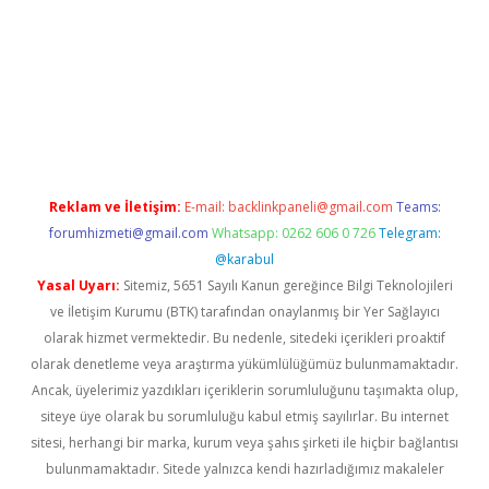
r mi
Reklam ve İletişim:
E-mail:
backlinkpaneli@gmail.com
Teams:
forumhizmeti@gmail.com
Whatsapp: 0262 606 0 726
Telegram:
@karabul
Yasal Uyarı:
Sitemiz, 5651 Sayılı Kanun gereğince Bilgi Teknolojileri
ve İletişim Kurumu (BTK) tarafından onaylanmış bir Yer Sağlayıcı
olarak hizmet vermektedir. Bu nedenle, sitedeki içerikleri proaktif
olarak denetleme veya araştırma yükümlülüğümüz bulunmamaktadır.
Ancak, üyelerimiz yazdıkları içeriklerin sorumluluğunu taşımakta olup,
siteye üye olarak bu sorumluluğu kabul etmiş sayılırlar. Bu internet
sitesi, herhangi bir marka, kurum veya şahıs şirketi ile hiçbir bağlantısı
bulunmamaktadır. Sitede yalnızca kendi hazırladığımız makaleler