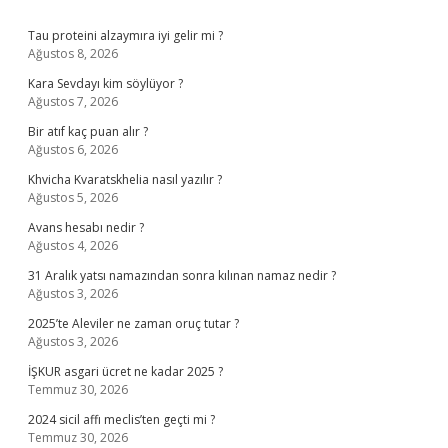
Sidebar
Tau proteini alzaymıra iyi gelir mi ?
Ağustos 8, 2026
Kara Sevdayı kim söylüyor ?
Ağustos 7, 2026
Bir atıf kaç puan alır ?
Ağustos 6, 2026
Khvicha Kvaratskhelia nasıl yazılır ?
Ağustos 5, 2026
Avans hesabı nedir ?
Ağustos 4, 2026
31 Aralık yatsı namazından sonra kılınan namaz nedir ?
Ağustos 3, 2026
2025’te Aleviler ne zaman oruç tutar ?
Ağustos 3, 2026
İŞKUR asgari ücret ne kadar 2025 ?
Temmuz 30, 2026
2024 sicil affı meclis’ten geçti mi ?
Temmuz 30, 2026