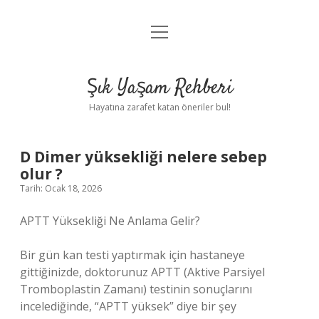
menüyü
Anasayfa
aç
Gizlilik Politikası
Şık Yaşam Rehberi
Yasal Uyarı
Hayatına zarafet katan öneriler bul!
Hakkımızda
D Dimer yüksekliği nelere sebep
olur ?
Tarih: Ocak 18, 2026
APTT Yüksekliği Ne Anlama Gelir?
Bir gün kan testi yaptırmak için hastaneye
gittiğinizde, doktorunuz APTT (Aktive Parsiyel
Tromboplastin Zamanı) testinin sonuçlarını
incelediğinde, “APTT yüksek” diye bir şey